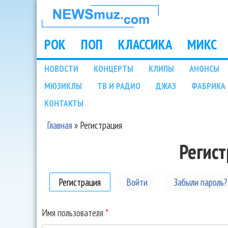
НОВОСТИ
МУЗЫКИ И
РОК
ПОП
КЛАССИКА
МИКС
Main menu
ШОУ БИЗНЕСА
НОВОСТИ
КОНЦЕРТЫ
КЛИПЫ
АНОНСЫ
Подразделы
МЮЗИКЛЫ
ТВ И РАДИО
ДЖАЗ
ФАБРИКА 
NEWSMUZ.COM
КОНТАКТЫ
Главная
»
Регистрация
Вы здесь
Регис
Регистрация
(активная вкладка)
Войти
Забыли пароль?
Имя пользователя
*