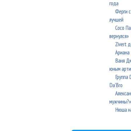
года
Ферги с
лучшей
Сосо Па
вернулся»
Zivert 
Ариана 
Ваня Дм
юным арти
Группа 
Da'Bro
Алексан
мужчины?»
Нюша н