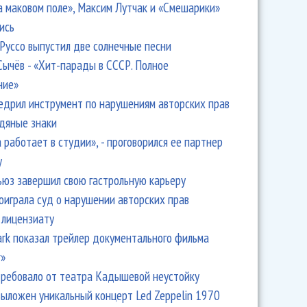
а маковом поле», Максим Лутчак и «Смешарики»
ись
Руссо выпустил две солнечные песни
Сычёв - «Хит-парады в СССР. Полное
ние»
едрил инструмент по нарушениям авторских прав
одяные знаки
 работает в студии», - проговорился ее партнер
y
ьюз завершил свою гастрольную карьеру
оиграла суд о нарушении авторских прав
 лицензиату
Park показал трейлер документального фильма
r»
ребовало от театра Кадышевой неустойку
выложен уникальный концерт Led Zeppelin 1970