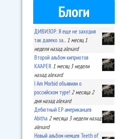
Блоги
ДИВИЗОР: Я еще не заходил
так далеко за...
1 месяц 1
неделя
назад
alexard
Второй альбом киприотов
KA'APER
1 месяц 3 недели
назад
alexard
I Am Morbid объявили о
российском туре!
2 месяца 2
дня
назад
alexard
Дебютный EP американцев
Abitha
2 месяца 3 недели
назад
alexard
Новый альбом немцев Teeth of