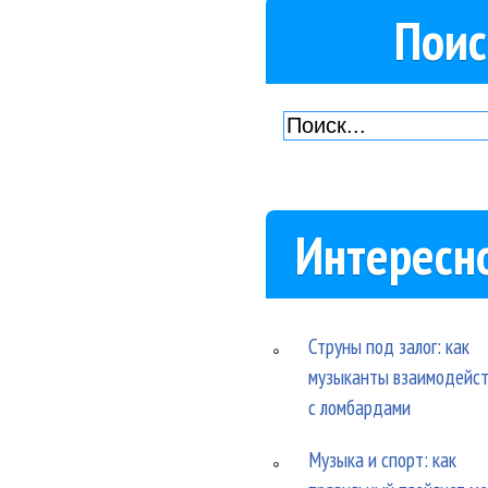
Поис
Интересн
Струны под залог: как
музыканты взаимодейс
с ломбардами
Музыка и спорт: как