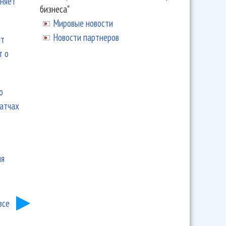
еняет
бизнеса"
Мировые новости
Новости партнеров
ют
т о
ю
матчах
ия
все