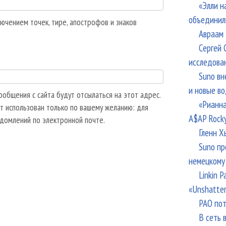
«Элли н
объединил
ючением точек, тире, апострофов и знаков
Авраам 
Сергей 
исследова
Suno вн
и новые в
общения с сайта будут отсылаться на этот адрес.
«Рианна
т использован только по вашему желанию: для
A$AP Rock
едомлений по электронной почте.
Гленн Х
Suno пр
немецкому
Linkin 
«Unshatte
РАО пот
В сеть 