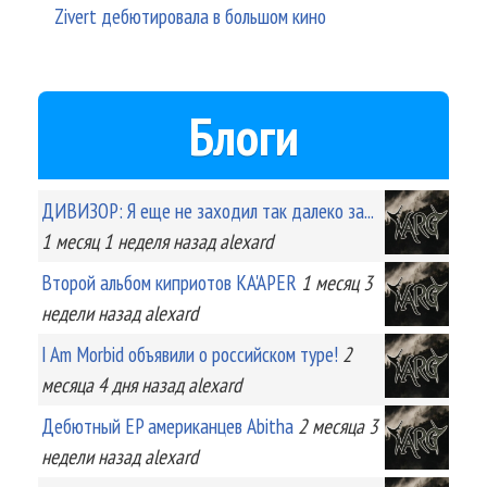
Zivert дебютировала в большом кино
Блоги
ДИВИЗОР: Я еще не заходил так далеко за...
1 месяц 1 неделя
назад
alexard
Второй альбом киприотов KA'APER
1 месяц 3
недели
назад
alexard
I Am Morbid объявили о российском туре!
2
месяца 4 дня
назад
alexard
Дебютный EP американцев Abitha
2 месяца 3
недели
назад
alexard