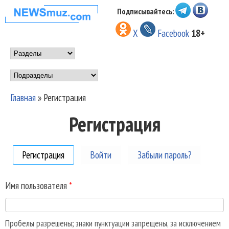
Перейти к основному
Подписывайтесь:
НОВОСТИ
содержанию
X
Facebook
18+
МУЗЫКИ И
Main menu
ШОУ БИЗНЕСА
Подразделы
NEWSMUZ.COM
Главная
»
Регистрация
Вы здесь
Регистрация
Регистрация
(активная вкладка)
Войти
Забыли пароль?
Имя пользователя
*
Пробелы разрешены; знаки пунктуации запрещены, за исключением