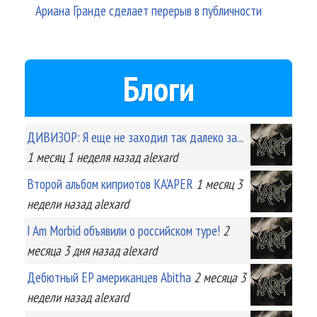
Ариана Гранде сделает перерыв в публичности
Блоги
ДИВИЗОР: Я еще не заходил так далеко за...
1 месяц 1 неделя
назад
alexard
Второй альбом киприотов KA'APER
1 месяц 3
недели
назад
alexard
I Am Morbid объявили о российском туре!
2
месяца 3 дня
назад
alexard
Дебютный EP американцев Abitha
2 месяца 3
недели
назад
alexard