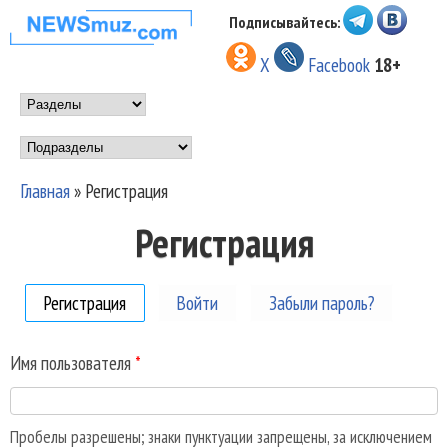
Перейти к основному
Подписывайтесь:
НОВОСТИ
содержанию
X
Facebook
18+
МУЗЫКИ И
Main menu
ШОУ БИЗНЕСА
Подразделы
NEWSMUZ.COM
Главная
»
Регистрация
Вы здесь
Регистрация
Регистрация
(активная вкладка)
Войти
Забыли пароль?
Имя пользователя
*
Пробелы разрешены; знаки пунктуации запрещены, за исключением