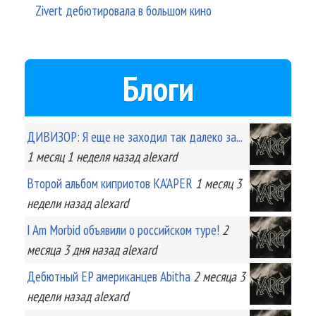
Zivert дебютировала в большом кино
Блоги
ДИВИЗОР: Я еще не заходил так далеко за...
1 месяц 1 неделя
назад
alexard
Второй альбом киприотов KA'APER
1 месяц 3
недели
назад
alexard
I Am Morbid объявили о российском туре!
2
месяца 3 дня
назад
alexard
Дебютный EP американцев Abitha
2 месяца 3
недели
назад
alexard