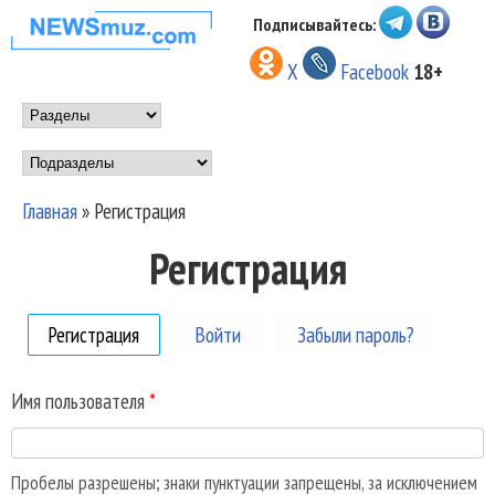
Перейти к основному
Подписывайтесь:
НОВОСТИ
содержанию
X
Facebook
18+
МУЗЫКИ И
Main menu
ШОУ БИЗНЕСА
Подразделы
NEWSMUZ.COM
Главная
»
Регистрация
Вы здесь
Регистрация
Регистрация
(активная вкладка)
Войти
Забыли пароль?
Имя пользователя
*
Пробелы разрешены; знаки пунктуации запрещены, за исключением