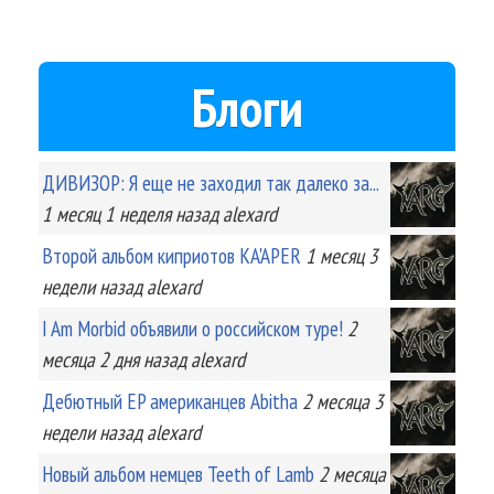
Блоги
ДИВИЗОР: Я еще не заходил так далеко за...
1 месяц 1 неделя
назад
alexard
Второй альбом киприотов KA'APER
1 месяц 3
недели
назад
alexard
I Am Morbid объявили о российском туре!
2
месяца 2 дня
назад
alexard
Дебютный EP американцев Abitha
2 месяца 3
недели
назад
alexard
Новый альбом немцев Teeth of Lamb
2 месяца