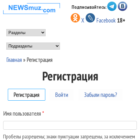
Перейти к основному
Подписывайтесь:
НОВОСТИ
содержанию
X
Facebook
18+
МУЗЫКИ И
Main menu
ШОУ БИЗНЕСА
Подразделы
NEWSMUZ.COM
Главная
»
Регистрация
Вы здесь
Регистрация
Регистрация
(активная вкладка)
Войти
Забыли пароль?
Имя пользователя
*
Пробелы разрешены; знаки пунктуации запрещены, за исключением