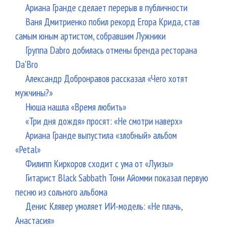
Ариана Гранде сделает перерыв в публичности
Ваня Дмитриенко побил рекорд Егора Крида, став
самым юным артистом, собравшим Лужники
Группа Dabro добилась отмены бренда ресторана
Da'Bro
Александр Добронравов рассказал «Чего хотят
мужчины?»
Нюша нашла «Время любить»
«Три дня дождя» просят: «Не смотри наверх»
Ариана Гранде выпустила «злобный» альбом
«Petal»
Филипп Киркоров сходит с ума от «Луизы»
Гитарист Black Sabbath Тони Айомми показал первую
песню из сольного альбома
Денис Клявер умоляет ИИ-модель: «Не плачь,
Анастасия»