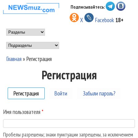
Перейти к основному
Подписывайтесь:
НОВОСТИ
содержанию
X
Facebook
18+
МУЗЫКИ И
Main menu
ШОУ БИЗНЕСА
Подразделы
NEWSMUZ.COM
Главная
»
Регистрация
Вы здесь
Регистрация
Регистрация
(активная вкладка)
Войти
Забыли пароль?
Имя пользователя
*
Пробелы разрешены; знаки пунктуации запрещены, за исключением