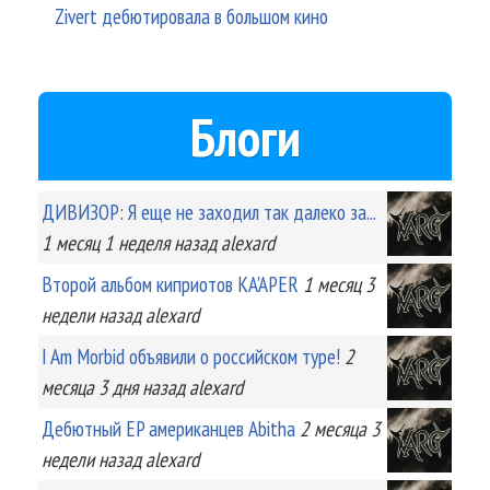
Zivert дебютировала в большом кино
Блоги
ДИВИЗОР: Я еще не заходил так далеко за...
1 месяц 1 неделя
назад
alexard
Второй альбом киприотов KA'APER
1 месяц 3
недели
назад
alexard
I Am Morbid объявили о российском туре!
2
месяца 3 дня
назад
alexard
Дебютный EP американцев Abitha
2 месяца 3
недели
назад
alexard