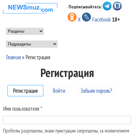
Перейти к основному
Подписывайтесь:
НОВОСТИ
содержанию
X
Facebook
18+
МУЗЫКИ И
Main menu
ШОУ БИЗНЕСА
Подразделы
NEWSMUZ.COM
Главная
»
Регистрация
Вы здесь
Регистрация
Регистрация
(активная вкладка)
Войти
Забыли пароль?
Имя пользователя
*
Пробелы разрешены; знаки пунктуации запрещены, за исключением