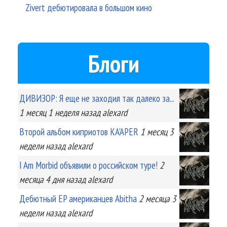
Zivert дебютировала в большом кино
Блоги
ДИВИЗОР: Я еще не заходил так далеко за...
1 месяц 1 неделя
назад
alexard
Второй альбом киприотов KA'APER
1 месяц 3
недели
назад
alexard
I Am Morbid объявили о российском туре!
2
месяца 4 дня
назад
alexard
Дебютный EP американцев Abitha
2 месяца 3
недели
назад
alexard