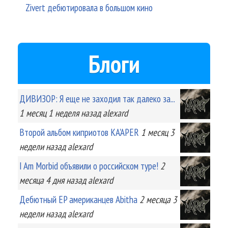
Zivert дебютировала в большом кино
Блоги
ДИВИЗОР: Я еще не заходил так далеко за...
1 месяц 1 неделя
назад
alexard
Второй альбом киприотов KA'APER
1 месяц 3
недели
назад
alexard
I Am Morbid объявили о российском туре!
2
месяца 4 дня
назад
alexard
Дебютный EP американцев Abitha
2 месяца 3
недели
назад
alexard