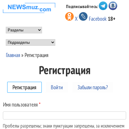
Перейти к основному
Подписывайтесь:
НОВОСТИ
содержанию
X
Facebook
18+
МУЗЫКИ И
Main menu
ШОУ БИЗНЕСА
Подразделы
NEWSMUZ.COM
Главная
»
Регистрация
Вы здесь
Регистрация
Регистрация
(активная вкладка)
Войти
Забыли пароль?
Имя пользователя
*
Пробелы разрешены; знаки пунктуации запрещены, за исключением