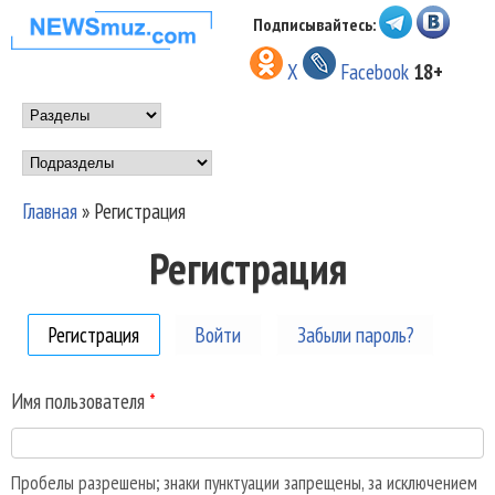
Перейти к основному
Подписывайтесь:
НОВОСТИ
содержанию
X
Facebook
18+
МУЗЫКИ И
Main menu
ШОУ БИЗНЕСА
Подразделы
NEWSMUZ.COM
Главная
»
Регистрация
Вы здесь
Регистрация
Регистрация
(активная вкладка)
Войти
Забыли пароль?
Имя пользователя
*
Пробелы разрешены; знаки пунктуации запрещены, за исключением