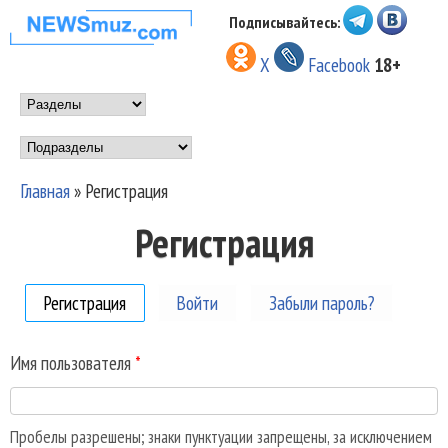
Перейти к основному
Подписывайтесь:
НОВОСТИ
содержанию
X
Facebook
18+
МУЗЫКИ И
Main menu
ШОУ БИЗНЕСА
Подразделы
NEWSMUZ.COM
Главная
»
Регистрация
Вы здесь
Регистрация
Регистрация
(активная вкладка)
Войти
Забыли пароль?
Имя пользователя
*
Пробелы разрешены; знаки пунктуации запрещены, за исключением