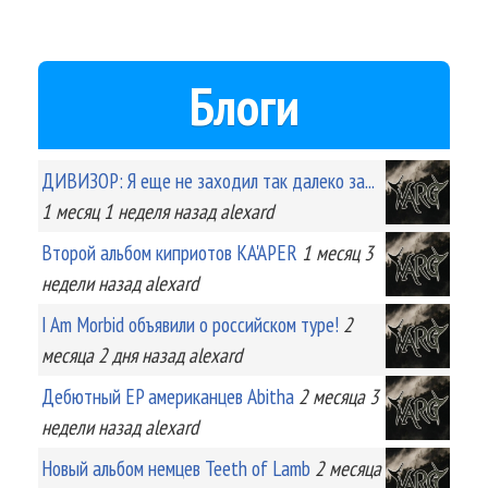
Блоги
ДИВИЗОР: Я еще не заходил так далеко за...
1 месяц 1 неделя
назад
alexard
Второй альбом киприотов KA'APER
1 месяц 3
недели
назад
alexard
I Am Morbid объявили о российском туре!
2
месяца 2 дня
назад
alexard
Дебютный EP американцев Abitha
2 месяца 3
недели
назад
alexard
Новый альбом немцев Teeth of Lamb
2 месяца