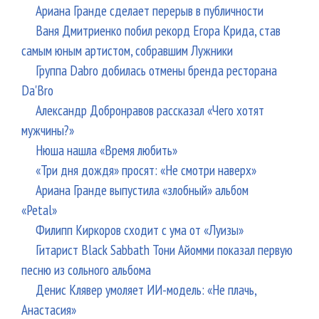
Ариана Гранде сделает перерыв в публичности
Ваня Дмитриенко побил рекорд Егора Крида, став
самым юным артистом, собравшим Лужники
Группа Dabro добилась отмены бренда ресторана
Da'Bro
Александр Добронравов рассказал «Чего хотят
мужчины?»
Нюша нашла «Время любить»
«Три дня дождя» просят: «Не смотри наверх»
Ариана Гранде выпустила «злобный» альбом
«Petal»
Филипп Киркоров сходит с ума от «Луизы»
Гитарист Black Sabbath Тони Айомми показал первую
песню из сольного альбома
Денис Клявер умоляет ИИ-модель: «Не плачь,
Анастасия»