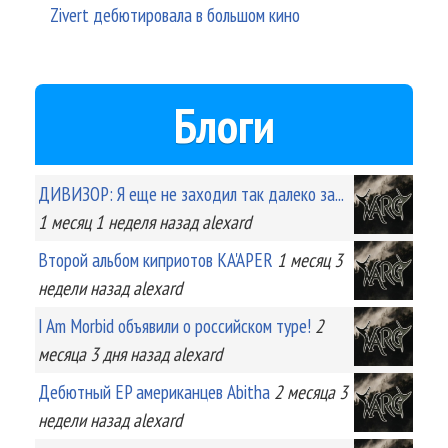
Zivert дебютировала в большом кино
Блоги
ДИВИЗОР: Я еще не заходил так далеко за...
1 месяц 1 неделя
назад
alexard
Второй альбом киприотов KA'APER
1 месяц 3
недели
назад
alexard
I Am Morbid объявили о российском туре!
2
месяца 3 дня
назад
alexard
Дебютный EP американцев Abitha
2 месяца 3
недели
назад
alexard