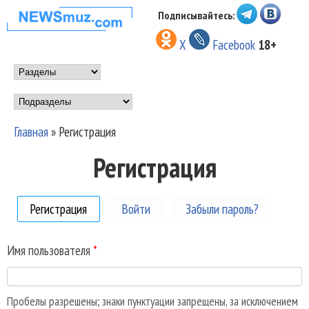
Перейти к основному
Подписывайтесь:
НОВОСТИ
содержанию
X
Facebook
18+
МУЗЫКИ И
Main menu
ШОУ БИЗНЕСА
Подразделы
NEWSMUZ.COM
Главная
»
Регистрация
Вы здесь
Регистрация
Регистрация
(активная вкладка)
Войти
Забыли пароль?
Имя пользователя
*
Пробелы разрешены; знаки пунктуации запрещены, за исключением