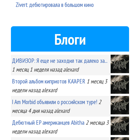
Zivert дебютировала в большом кино
Блоги
ДИВИЗОР: Я еще не заходил так далеко за...
1 месяц 1 неделя
назад
alexard
Второй альбом киприотов KA'APER
1 месяц 3
недели
назад
alexard
I Am Morbid объявили о российском туре!
2
месяца 4 дня
назад
alexard
Дебютный EP американцев Abitha
2 месяца 3
недели
назад
alexard