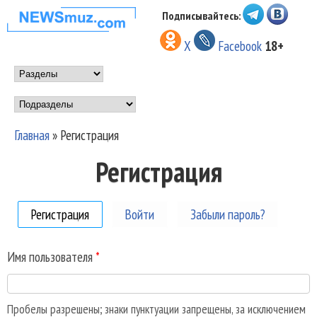
Перейти к основному
Подписывайтесь:
НОВОСТИ
содержанию
X
Facebook
18+
МУЗЫКИ И
Main menu
ШОУ БИЗНЕСА
Подразделы
NEWSMUZ.COM
Главная
»
Регистрация
Вы здесь
Регистрация
Регистрация
(активная вкладка)
Войти
Забыли пароль?
Имя пользователя
*
Пробелы разрешены; знаки пунктуации запрещены, за исключением