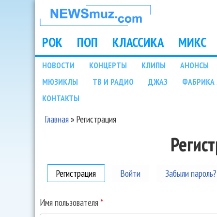
НОВОСТИ
МУЗЫКИ И
РОК
ПОП
КЛАССИКА
МИКС
Main menu
ШОУ БИЗНЕСА
НОВОСТИ
КОНЦЕРТЫ
КЛИПЫ
АНОНСЫ
Подразделы
МЮЗИКЛЫ
ТВ И РАДИО
ДЖАЗ
ФАБРИКА 
NEWSMUZ.COM
КОНТАКТЫ
Главная
»
Регистрация
Вы здесь
Регис
Регистрация
(активная вкладка)
Войти
Забыли пароль?
Имя пользователя
*