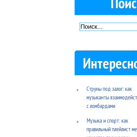
Поис
Интересн
Струны под залог: как
музыканты взаимодейс
с ломбардами
Музыка и спорт: как
правильный плейлист м