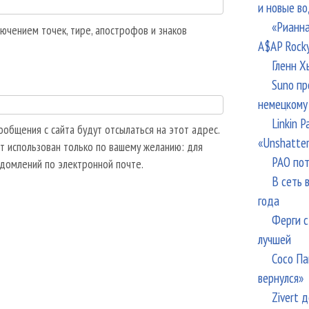
и новые в
«Рианна
ючением точек, тире, апострофов и знаков
A$AP Rock
Гленн Х
Suno пр
немецкому
Linkin 
общения с сайта будут отсылаться на этот адрес.
«Unshatte
т использован только по вашему желанию: для
РАО пот
едомлений по электронной почте.
В сеть 
года
Ферги с
лучшей
Сосо Па
вернулся»
Zivert 