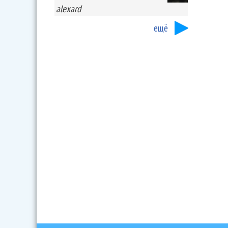
alexard
ещё