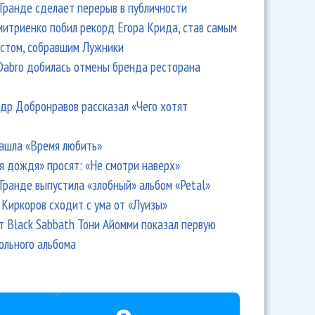
Гранде сделает перерыв в публичности
итриенко побил рекорд Егора Крида, став самым
стом, собравшим Лужники
Dabro добилась отмены бренда ресторана
др Добронравов рассказал «Чего хотят
ашла «Время любить»
я дождя» просят: «Не смотри наверх»
Гранде выпустила «злобный» альбом «Petal»
Киркоров сходит с ума от «Луизы»
т Black Sabbath Тони Айомми показал первую
ольного альбома