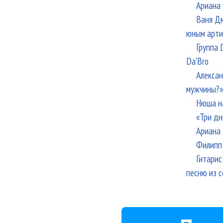
Ариана 
Ваня Дм
юным арти
Группа 
Da'Bro
Алексан
мужчины?»
Нюша н
«Три дн
Ариана 
Филипп 
Гитарис
песню из с