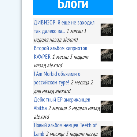
Блоги
ДИВИЗОР: Я еще не заходил
так далеко за...
1 месяц 1
неделя
назад
alexard
Второй альбом киприотов
KA'APER
1 месяц 3 недели
назад
alexard
I Am Morbid объявили о
российском туре!
2 месяца 2
дня
назад
alexard
Дебютный EP американцев
Abitha
2 месяца 3 недели
назад
alexard
Новый альбом немцев Teeth of
Lamb
2 месяца 3 недели
назад