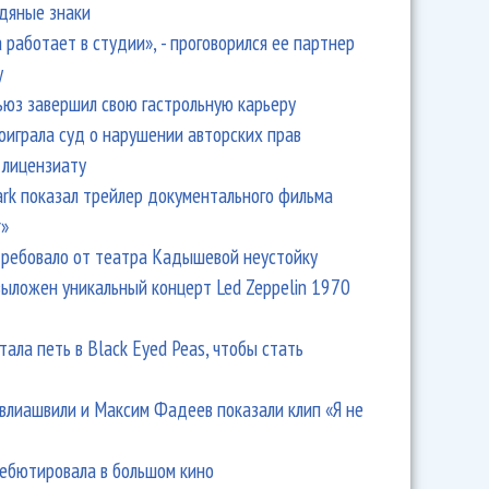
одяные знаки
 работает в студии», - проговорился ее партнер
y
ьюз завершил свою гастрольную карьеру
оиграла суд о нарушении авторских прав
 лицензиату
Park показал трейлер документального фильма
r»
ребовало от театра Кадышевой неустойку
выложен уникальный концерт Led Zeppelin 1970
тала петь в Black Eyed Peas, чтобы стать
влиашвили и Максим Фадеев показали клип «Я не
дебютировала в большом кино