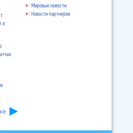
Мировые новости
Новости партнеров
ют
т о
ю
матчах
ия
все