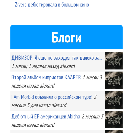
Zivert дебютировала в большом кино
Блоги
ДИВИЗОР: Я еще не заходил так далеко за...
1 месяц 1 неделя
назад
alexard
Второй альбом киприотов KA'APER
1 месяц 3
недели
назад
alexard
I Am Morbid объявили о российском туре!
2
месяца 3 дня
назад
alexard
Дебютный EP американцев Abitha
2 месяца 3
недели
назад
alexard