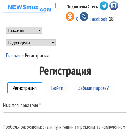
Перейти к основному
Подписывайтесь:
НОВОСТИ
содержанию
X
Facebook
18+
МУЗЫКИ И
Main menu
ШОУ БИЗНЕСА
Подразделы
NEWSMUZ.COM
Главная
»
Регистрация
Вы здесь
Регистрация
Регистрация
(активная вкладка)
Войти
Забыли пароль?
Имя пользователя
*
Пробелы разрешены; знаки пунктуации запрещены, за исключением