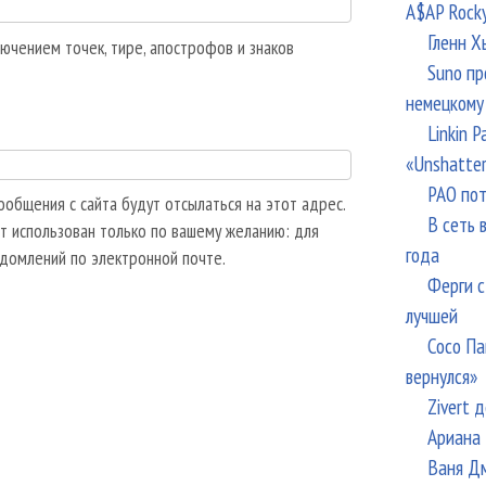
A$AP Rock
Гленн Х
ючением точек, тире, апострофов и знаков
Suno пр
немецкому
Linkin 
«Unshatte
РАО пот
общения с сайта будут отсылаться на этот адрес.
В сеть 
т использован только по вашему желанию: для
года
едомлений по электронной почте.
Ферги с
лучшей
Сосо Па
вернулся»
Zivert 
Ариана 
Ваня Дм