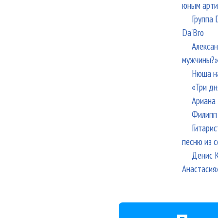
юным арти
Группа 
Da'Bro
Алексан
мужчины?»
Нюша н
«Три дн
Ариана 
Филипп 
Гитарис
песню из с
Денис К
Анастасия