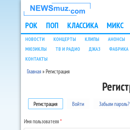
НОВОСТИ
МУЗЫКИ И
РОК
ПОП
КЛАССИКА
МИКС
Main menu
ШОУ БИЗНЕСА
НОВОСТИ
КОНЦЕРТЫ
КЛИПЫ
АНОНСЫ
Подразделы
МЮЗИКЛЫ
ТВ И РАДИО
ДЖАЗ
ФАБРИКА 
NEWSMUZ.COM
КОНТАКТЫ
Главная
»
Регистрация
Вы здесь
Регис
Регистрация
(активная вкладка)
Войти
Забыли пароль?
Имя пользователя
*