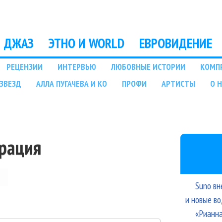
Перейти к основному
содержанию
ДЖАЗ
ЭТНО И WORLD
ЕВРОВИДЕНИЕ
РЕЦЕНЗИИ
ИНТЕРВЬЮ
ЛЮБОВНЫЕ ИСТОРИИ
КОМП
ЗВЕЗД
АЛЛА ПУГАЧЕВА И КО
ПРОФИ
АРТИСТЫ
О 
трация
Suno вн
и новые в
«Рианна