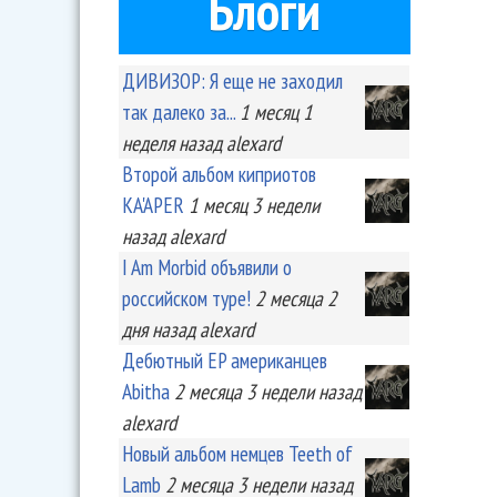
Блоги
ДИВИЗОР: Я еще не заходил
так далеко за...
1 месяц 1
неделя
назад
alexard
Второй альбом киприотов
KA'APER
1 месяц 3 недели
назад
alexard
I Am Morbid объявили о
российском туре!
2 месяца 2
дня
назад
alexard
Дебютный EP американцев
Abitha
2 месяца 3 недели
назад
alexard
Новый альбом немцев Teeth of
Lamb
2 месяца 3 недели
назад