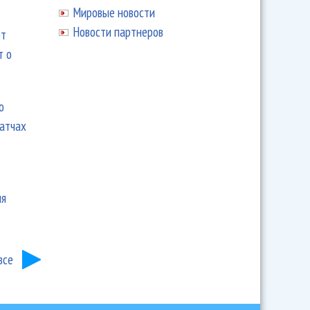
Мировые новости
Новости партнеров
ют
т о
ю
матчах
ия
все