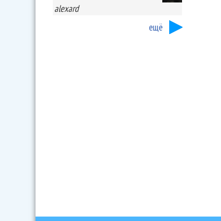
alexard
ещё