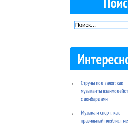
Поис
Интересн
Струны под залог: как
музыканты взаимодейс
с ломбардами
Музыка и спорт: как
правильный плейлист м