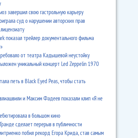
y
ьюз завершил свою гастрольную карьеру
оиграла суд о нарушении авторских прав
 лицензиату
Park показал трейлер документального фильма
r»
ребовало от театра Кадышевой неустойку
выложен уникальный концерт Led Zeppelin 1970
тала петь в Black Eyed Peas, чтобы стать
влиашвили и Максим Фадеев показали клип «Я не
дебютировала в большом кино
Гранде сделает перерыв в публичности
итриенко побил рекорд Егора Крида, став самым