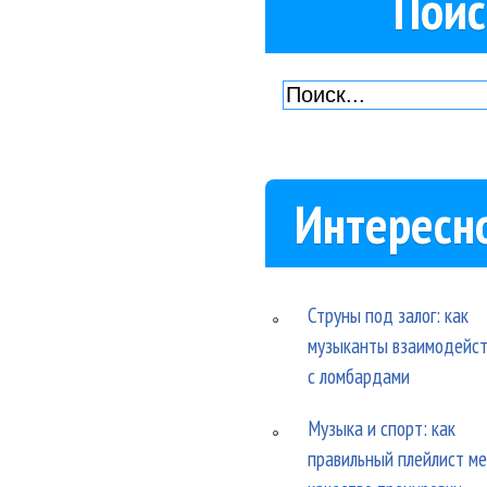
Поис
Интересн
Струны под залог: как
музыканты взаимодейс
с ломбардами
Музыка и спорт: как
правильный плейлист м