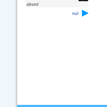
alexard
ещё