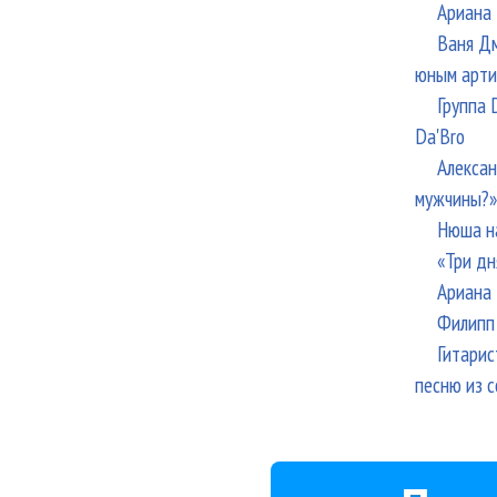
Ариана 
Ваня Дм
юным арти
Группа 
Da'Bro
Алексан
мужчины?»
Нюша н
«Три дн
Ариана 
Филипп 
Гитарис
песню из с