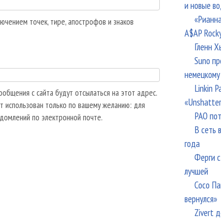
и новые в
«Рианна
ючением точек, тире, апострофов и знаков
A$AP Rock
Гленн Х
Suno пр
немецкому
Linkin 
общения с сайта будут отсылаться на этот адрес.
«Unshatte
т использован только по вашему желанию: для
РАО пот
едомлений по электронной почте.
В сеть 
года
Ферги с
лучшей
Сосо Па
вернулся»
Zivert 