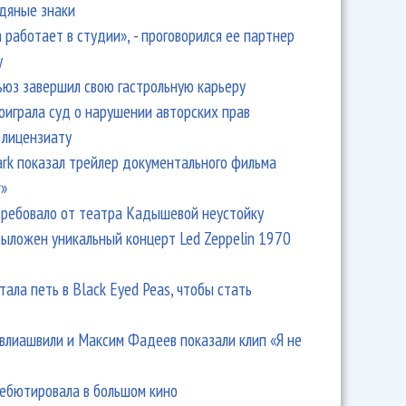
одяные знаки
 работает в студии», - проговорился ее партнер
y
ьюз завершил свою гастрольную карьеру
оиграла суд о нарушении авторских прав
 лицензиату
Park показал трейлер документального фильма
r»
ребовало от театра Кадышевой неустойку
выложен уникальный концерт Led Zeppelin 1970
тала петь в Black Eyed Peas, чтобы стать
влиашвили и Максим Фадеев показали клип «Я не
дебютировала в большом кино