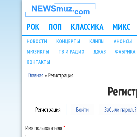
НОВОСТИ
МУЗЫКИ И
РОК
ПОП
КЛАССИКА
МИКС
Main menu
ШОУ БИЗНЕСА
НОВОСТИ
КОНЦЕРТЫ
КЛИПЫ
АНОНСЫ
Подразделы
МЮЗИКЛЫ
ТВ И РАДИО
ДЖАЗ
ФАБРИКА 
NEWSMUZ.COM
КОНТАКТЫ
Главная
»
Регистрация
Вы здесь
Регис
Регистрация
(активная вкладка)
Войти
Забыли пароль?
Имя пользователя
*