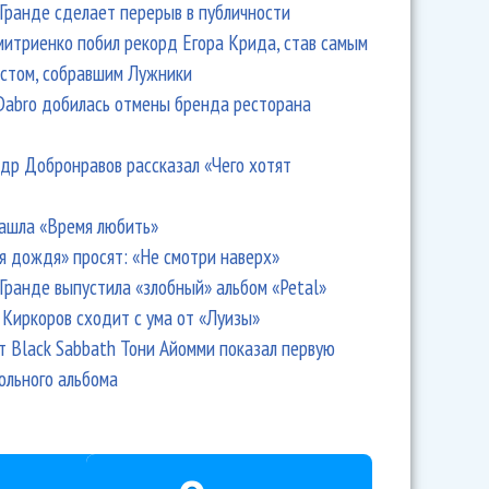
Гранде сделает перерыв в публичности
итриенко побил рекорд Егора Крида, став самым
стом, собравшим Лужники
Dabro добилась отмены бренда ресторана
др Добронравов рассказал «Чего хотят
ашла «Время любить»
я дождя» просят: «Не смотри наверх»
Гранде выпустила «злобный» альбом «Petal»
Киркоров сходит с ума от «Луизы»
т Black Sabbath Тони Айомми показал первую
ольного альбома