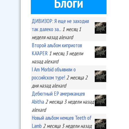
Блоги
ДИВИЗОР: Я еще не заходил
так далеко за...
1 месяц 1
неделя
назад
alexard
Второй альбом киприотов
KA'APER
1 месяц 3 недели
назад
alexard
I Am Morbid объявили о
российском туре!
2 месяца 2
дня
назад
alexard
Дебютный EP американцев
Abitha
2 месяца 3 недели
назад
alexard
Новый альбом немцев Teeth of
Lamb
2 месяца 3 недели
назад