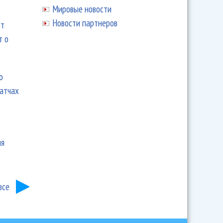
Мировые новости
Новости партнеров
ют
т о
ю
матчах
ия
все