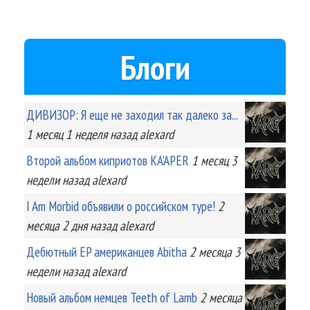
Блоги
ДИВИЗОР: Я еще не заходил так далеко за...
1 месяц 1 неделя
назад
alexard
Второй альбом киприотов KA'APER
1 месяц 3
недели
назад
alexard
I Am Morbid объявили о российском туре!
2
месяца 2 дня
назад
alexard
Дебютный EP американцев Abitha
2 месяца 3
недели
назад
alexard
Новый альбом немцев Teeth of Lamb
2 месяца