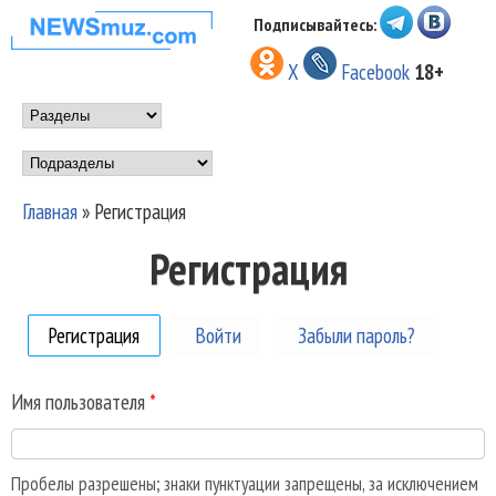
Перейти к основному
Подписывайтесь:
НОВОСТИ
содержанию
X
Facebook
18+
МУЗЫКИ И
Main menu
ШОУ БИЗНЕСА
Подразделы
NEWSMUZ.COM
Главная
»
Регистрация
Вы здесь
Регистрация
Регистрация
(активная вкладка)
Войти
Забыли пароль?
Имя пользователя
*
Пробелы разрешены; знаки пунктуации запрещены, за исключением