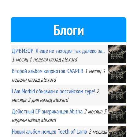
Блоги
ДИВИЗОР: Я еще не заходил так далеко за...
1 месяц 1 неделя
назад
alexard
Второй альбом киприотов KA'APER
1 месяц 3
недели
назад
alexard
I Am Morbid объявили о российском туре!
2
месяца 2 дня
назад
alexard
Дебютный EP американцев Abitha
2 месяца 3
недели
назад
alexard
Новый альбом немцев Teeth of Lamb
2 месяца