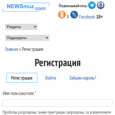
Перейти к основному
Подписывайтесь:
НОВОСТИ
содержанию
X
Facebook
18+
МУЗЫКИ И
Main menu
ШОУ БИЗНЕСА
Подразделы
NEWSMUZ.COM
Главная
»
Регистрация
Вы здесь
Регистрация
Регистрация
(активная вкладка)
Войти
Забыли пароль?
Имя пользователя
*
Пробелы разрешены; знаки пунктуации запрещены, за исключением