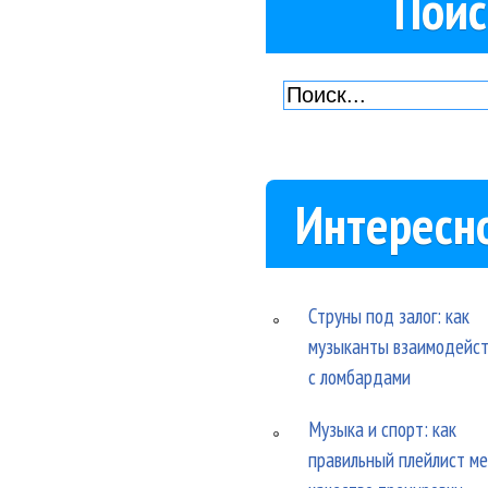
Поис
Интересн
Струны под залог: как
музыканты взаимодейс
с ломбардами
Музыка и спорт: как
правильный плейлист м