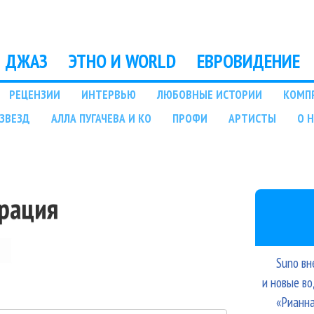
Перейти к основному
содержанию
ДЖАЗ
ЭТНО И WORLD
ЕВРОВИДЕНИЕ
РЕЦЕНЗИИ
ИНТЕРВЬЮ
ЛЮБОВНЫЕ ИСТОРИИ
КОМП
ЗВЕЗД
АЛЛА ПУГАЧЕВА И КО
ПРОФИ
АРТИСТЫ
О 
трация
Suno вн
и новые в
«Рианна