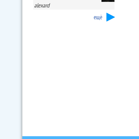
alexard
ещё