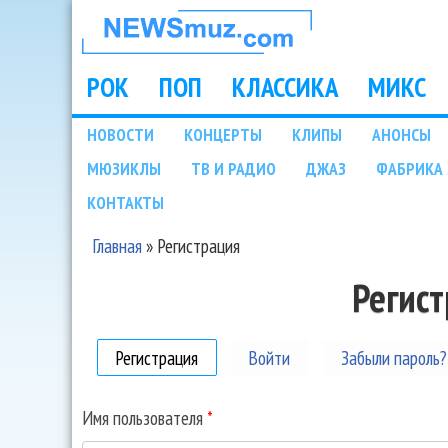
НОВОСТИ
МУЗЫКИ И
РОК
ПОП
КЛАССИКА
МИКС
Main menu
ШОУ БИЗНЕСА
НОВОСТИ
КОНЦЕРТЫ
КЛИПЫ
АНОНСЫ
Подразделы
МЮЗИКЛЫ
ТВ И РАДИО
ДЖАЗ
ФАБРИКА 
NEWSMUZ.COM
КОНТАКТЫ
Главная
»
Регистрация
Вы здесь
Регис
Регистрация
(активная вкладка)
Войти
Забыли пароль?
Имя пользователя
*