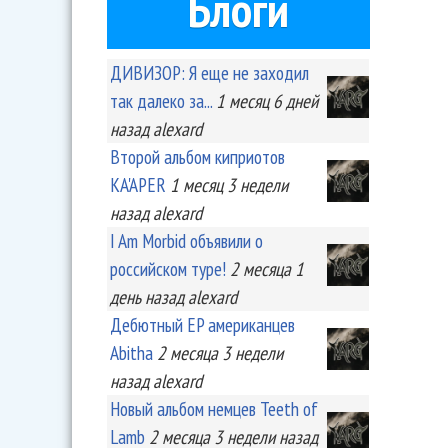
Блоги
ДИВИЗОР: Я еще не заходил
так далеко за...
1 месяц 6 дней
назад
alexard
Второй альбом киприотов
KA'APER
1 месяц 3 недели
назад
alexard
I Am Morbid объявили о
российском туре!
2 месяца 1
день
назад
alexard
Дебютный EP американцев
Abitha
2 месяца 3 недели
назад
alexard
Новый альбом немцев Teeth of
Lamb
2 месяца 3 недели
назад