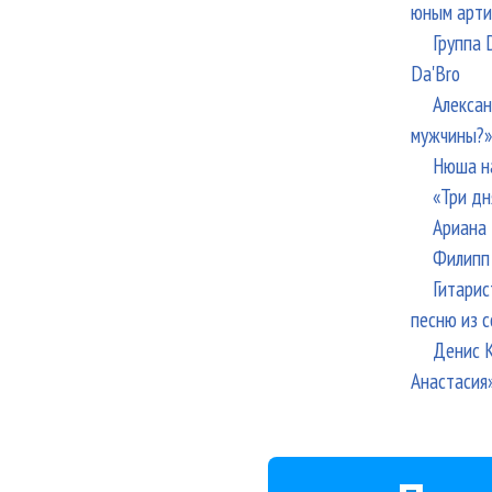
юным арти
Группа 
Da'Bro
Алексан
мужчины?»
Нюша н
«Три дн
Ариана 
Филипп 
Гитарис
песню из с
Денис К
Анастасия