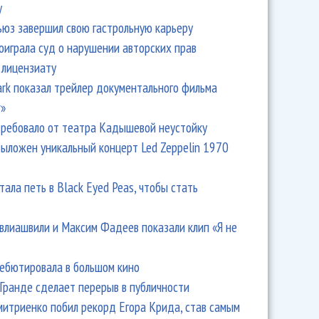
y
ьюз завершил свою гастрольную карьеру
оиграла суд о нарушении авторских прав
 лицензиату
Park показал трейлер документального фильма
r»
ребовало от театра Кадышевой неустойку
выложен уникальный концерт Led Zeppelin 1970
тала петь в Black Eyed Peas, чтобы стать
влиашвили и Максим Фадеев показали клип «Я не
дебютировала в большом кино
Гранде сделает перерыв в публичности
итриенко побил рекорд Егора Крида, став самым