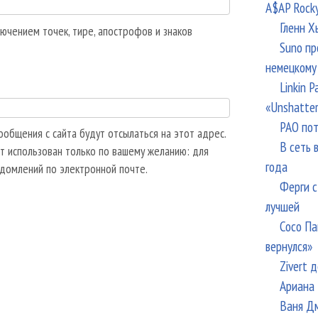
A$AP Rock
Гленн Х
ючением точек, тире, апострофов и знаков
Suno пр
немецкому
Linkin 
«Unshatte
РАО пот
общения с сайта будут отсылаться на этот адрес.
В сеть 
т использован только по вашему желанию: для
года
едомлений по электронной почте.
Ферги с
лучшей
Сосо Па
вернулся»
Zivert 
Ариана 
Ваня Дм