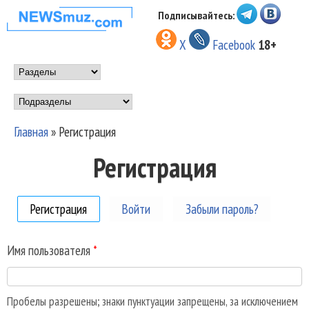
Перейти к основному
Подписывайтесь:
НОВОСТИ
содержанию
X
Facebook
18+
МУЗЫКИ И
Main menu
ШОУ БИЗНЕСА
Подразделы
NEWSMUZ.COM
Главная
»
Регистрация
Вы здесь
Регистрация
Регистрация
(активная вкладка)
Войти
Забыли пароль?
Имя пользователя
*
Пробелы разрешены; знаки пунктуации запрещены, за исключением