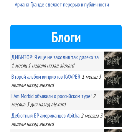
Ариана Гранде сделает перерыв в публичности
Блоги
ДИВИЗОР: Я еще не заходил так далеко за...
1 месяц 1 неделя
назад
alexard
Второй альбом киприотов KA'APER
1 месяц 3
недели
назад
alexard
I Am Morbid объявили о российском туре!
2
месяца 3 дня
назад
alexard
Дебютный EP американцев Abitha
2 месяца 3
недели
назад
alexard