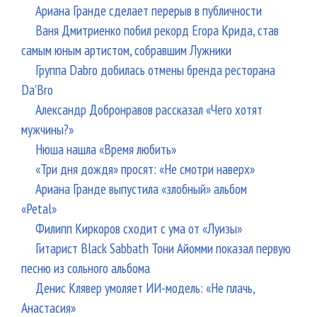
Ариана Гранде сделает перерыв в публичности
Ваня Дмитриенко побил рекорд Егора Крида, став
самым юным артистом, собравшим Лужники
Группа Dabro добилась отмены бренда ресторана
Da'Bro
Александр Добронравов рассказал «Чего хотят
мужчины?»
Нюша нашла «Время любить»
«Три дня дождя» просят: «Не смотри наверх»
Ариана Гранде выпустила «злобный» альбом
«Petal»
Филипп Киркоров сходит с ума от «Луизы»
Гитарист Black Sabbath Тони Айомми показал первую
песню из сольного альбома
Денис Клявер умоляет ИИ-модель: «Не плачь,
Анастасия»