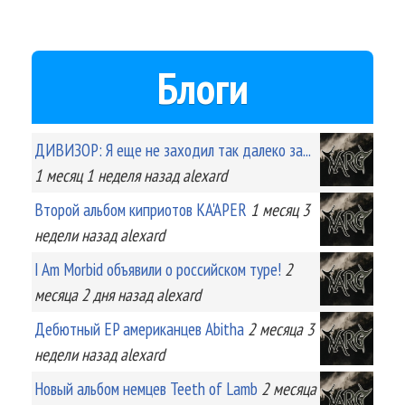
Блоги
ДИВИЗОР: Я еще не заходил так далеко за...
1 месяц 1 неделя
назад
alexard
Второй альбом киприотов KA'APER
1 месяц 3
недели
назад
alexard
I Am Morbid объявили о российском туре!
2
месяца 2 дня
назад
alexard
Дебютный EP американцев Abitha
2 месяца 3
недели
назад
alexard
Новый альбом немцев Teeth of Lamb
2 месяца