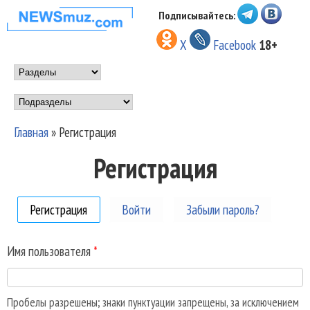
Перейти к основному
Подписывайтесь:
НОВОСТИ
содержанию
X
Facebook
18+
МУЗЫКИ И
Main menu
ШОУ БИЗНЕСА
Подразделы
NEWSMUZ.COM
Главная
»
Регистрация
Вы здесь
Регистрация
Регистрация
(активная вкладка)
Войти
Забыли пароль?
Имя пользователя
*
Пробелы разрешены; знаки пунктуации запрещены, за исключением