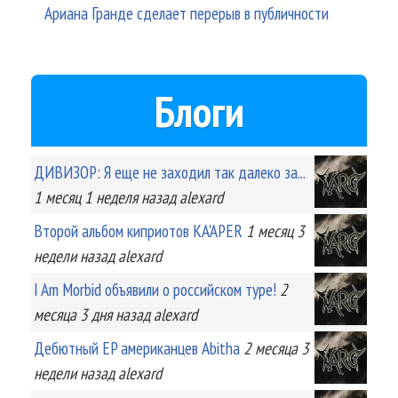
Ариана Гранде сделает перерыв в публичности
Блоги
ДИВИЗОР: Я еще не заходил так далеко за...
1 месяц 1 неделя
назад
alexard
Второй альбом киприотов KA'APER
1 месяц 3
недели
назад
alexard
I Am Morbid объявили о российском туре!
2
месяца 3 дня
назад
alexard
Дебютный EP американцев Abitha
2 месяца 3
недели
назад
alexard