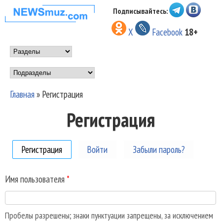
Перейти к основному
Подписывайтесь:
НОВОСТИ
содержанию
X
Facebook
18+
МУЗЫКИ И
Main menu
ШОУ БИЗНЕСА
Подразделы
NEWSMUZ.COM
Главная
»
Регистрация
Вы здесь
Регистрация
Регистрация
(активная вкладка)
Войти
Забыли пароль?
Имя пользователя
*
Пробелы разрешены; знаки пунктуации запрещены, за исключением