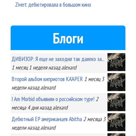
Zivert дебютировала в большом кино
Блоги
ДИВИЗОР: Я еще не заходил так далеко за...
1 месяц 1 неделя
назад
alexard
Второй альбом киприотов KA'APER
1 месяц 3
недели
назад
alexard
I Am Morbid объявили о российском туре!
2
месяца 4 дня
назад
alexard
Дебютный EP американцев Abitha
2 месяца 3
недели
назад
alexard