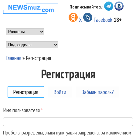
Перейти к основному
Подписывайтесь:
НОВОСТИ
содержанию
X
Facebook
18+
МУЗЫКИ И
Main menu
ШОУ БИЗНЕСА
Подразделы
NEWSMUZ.COM
Главная
»
Регистрация
Вы здесь
Регистрация
Регистрация
(активная вкладка)
Войти
Забыли пароль?
Имя пользователя
*
Пробелы разрешены; знаки пунктуации запрещены, за исключением