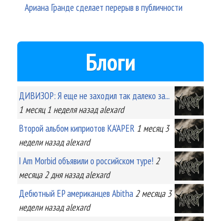
Ариана Гранде сделает перерыв в публичности
Блоги
ДИВИЗОР: Я еще не заходил так далеко за...
1 месяц 1 неделя
назад
alexard
Второй альбом киприотов KA'APER
1 месяц 3
недели
назад
alexard
I Am Morbid объявили о российском туре!
2
месяца 2 дня
назад
alexard
Дебютный EP американцев Abitha
2 месяца 3
недели
назад
alexard