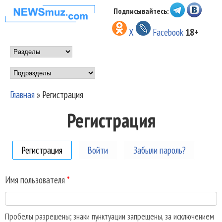
Перейти к основному
Подписывайтесь:
НОВОСТИ
содержанию
X
Facebook
18+
МУЗЫКИ И
Main menu
ШОУ БИЗНЕСА
Подразделы
NEWSMUZ.COM
Главная
»
Регистрация
Вы здесь
Регистрация
Регистрация
(активная вкладка)
Войти
Забыли пароль?
Имя пользователя
*
Пробелы разрешены; знаки пунктуации запрещены, за исключением