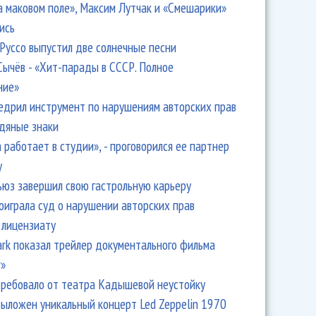
а маковом поле», Максим Лутчак и «Смешарики»
ись
Руссо выпустил две солнечные песни
Сычёв - «Хит-парады в СССР. Полное
ние»
едрил инструмент по нарушениям авторских прав
одяные знаки
 работает в студии», - проговорился ее партнер
y
ьюз завершил свою гастрольную карьеру
оиграла суд о нарушении авторских прав
 лицензиату
Park показал трейлер документального фильма
r»
ребовало от театра Кадышевой неустойку
выложен уникальный концерт Led Zeppelin 1970