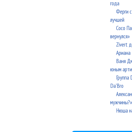
года
Ферги с
лучшей
Сосо Па
вернулся»
Zivert 
Ариана 
Ваня Дм
юным арти
Группа 
Da'Bro
Алексан
мужчины?»
Нюша н