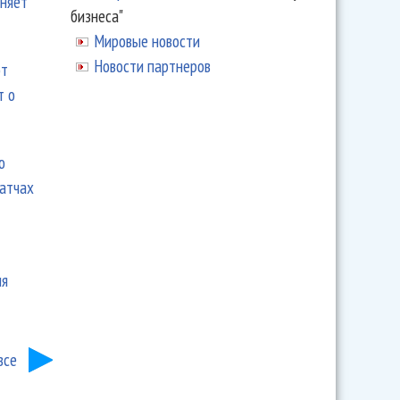
еняет
бизнеса"
Мировые новости
Новости партнеров
ют
т о
ю
матчах
ия
все