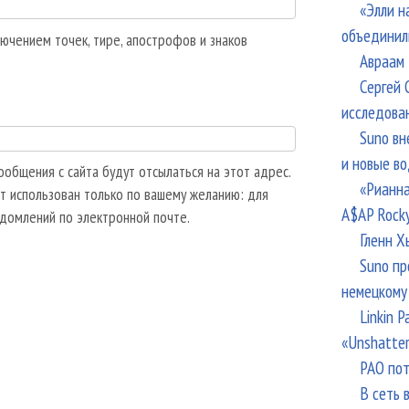
«Элли н
объединил
ючением точек, тире, апострофов и знаков
Авраам 
Сергей 
исследова
Suno вн
и новые в
общения с сайта будут отсылаться на этот адрес.
«Рианна
т использован только по вашему желанию: для
A$AP Rock
едомлений по электронной почте.
Гленн Х
Suno пр
немецкому
Linkin 
«Unshatte
РАО пот
В сеть 