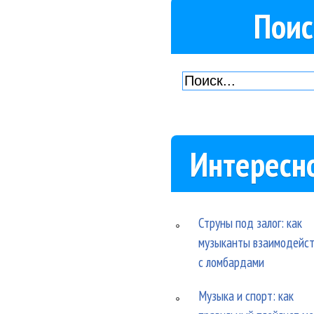
Поис
Интересн
Струны под залог: как
музыканты взаимодейс
с ломбардами
Музыка и спорт: как