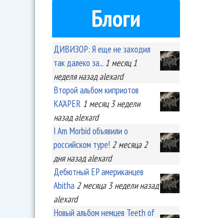
Блоги
ДИВИЗОР: Я еще не заходил
так далеко за...
1 месяц 1
неделя
назад
alexard
Второй альбом киприотов
KA'APER
1 месяц 3 недели
назад
alexard
I Am Morbid объявили о
российском туре!
2 месяца 2
дня
назад
alexard
Дебютный EP американцев
Abitha
2 месяца 3 недели
назад
alexard
Новый альбом немцев Teeth of