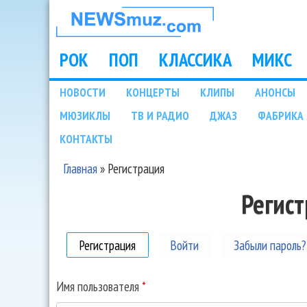
НОВОСТИ
МУЗЫКИ И
РОК
ПОП
КЛАССИКА
МИКС
Main menu
ШОУ БИЗНЕСА
НОВОСТИ
КОНЦЕРТЫ
КЛИПЫ
АНОНСЫ
Подразделы
МЮЗИКЛЫ
ТВ И РАДИО
ДЖАЗ
ФАБРИКА 
NEWSMUZ.COM
КОНТАКТЫ
Главная
»
Регистрация
Вы здесь
Регис
Регистрация
(активная вкладка)
Войти
Забыли пароль?
Имя пользователя
*