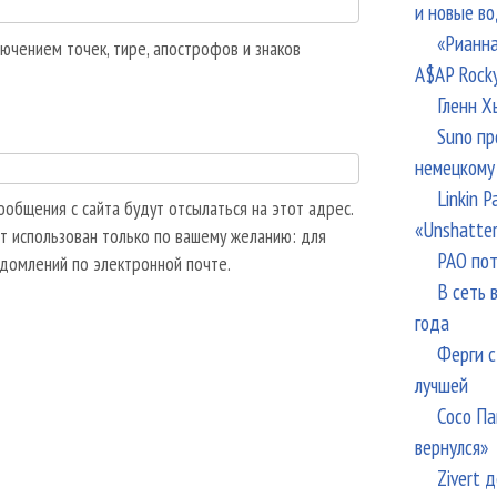
и новые в
«Рианна
ючением точек, тире, апострофов и знаков
A$AP Rock
Гленн Х
Suno пр
немецкому
Linkin 
общения с сайта будут отсылаться на этот адрес.
«Unshatte
т использован только по вашему желанию: для
РАО пот
едомлений по электронной почте.
В сеть 
года
Ферги с
лучшей
Сосо Па
вернулся»
Zivert 