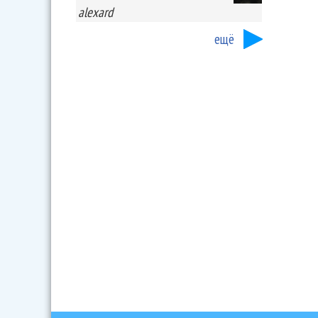
alexard
ещё