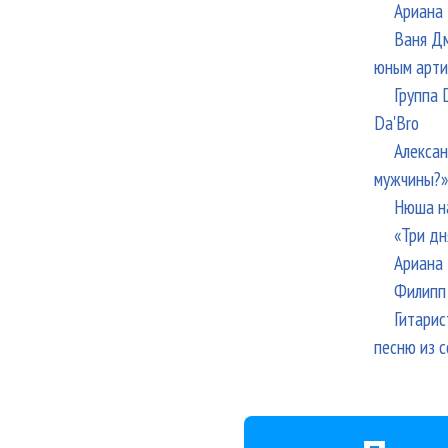
Ариана 
Ваня Дм
юным арти
Группа 
Da'Bro
Алексан
мужчины?»
Нюша н
«Три дн
Ариана 
Филипп 
Гитарис
песню из с