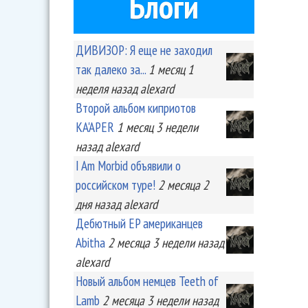
Блоги
ДИВИЗОР: Я еще не заходил
так далеко за...
1 месяц 1
неделя
назад
alexard
Второй альбом киприотов
KA'APER
1 месяц 3 недели
назад
alexard
I Am Morbid объявили о
российском туре!
2 месяца 2
дня
назад
alexard
Дебютный EP американцев
Abitha
2 месяца 3 недели
назад
alexard
Новый альбом немцев Teeth of
Lamb
2 месяца 3 недели
назад