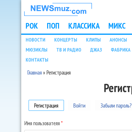
НОВОСТИ
МУЗЫКИ И
РОК
ПОП
КЛАССИКА
МИКС
Main menu
ШОУ БИЗНЕСА
НОВОСТИ
КОНЦЕРТЫ
КЛИПЫ
АНОНСЫ
Подразделы
МЮЗИКЛЫ
ТВ И РАДИО
ДЖАЗ
ФАБРИКА 
NEWSMUZ.COM
КОНТАКТЫ
Главная
»
Регистрация
Вы здесь
Регис
Регистрация
(активная вкладка)
Войти
Забыли пароль?
Имя пользователя
*