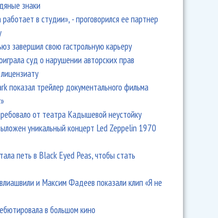
одяные знаки
 работает в студии», - проговорился ее партнер
y
ьюз завершил свою гастрольную карьеру
оиграла суд о нарушении авторских прав
 лицензиату
Park показал трейлер документального фильма
r»
ребовало от театра Кадышевой неустойку
выложен уникальный концерт Led Zeppelin 1970
тала петь в Black Eyed Peas, чтобы стать
влиашвили и Максим Фадеев показали клип «Я не
дебютировала в большом кино