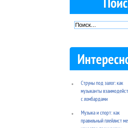
Поис
Интересн
Струны под залог: как
музыканты взаимодейс
с ломбардами
Музыка и спорт: как
правильный плейлист м