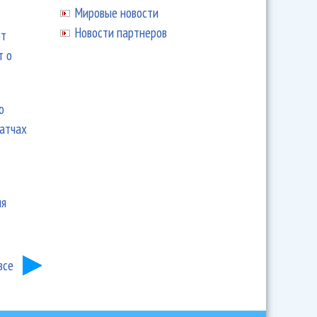
Мировые новости
Новости партнеров
ют
т о
ю
матчах
ия
все