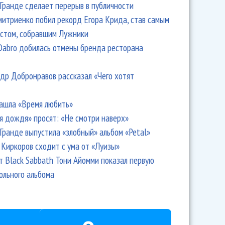
Гранде сделает перерыв в публичности
итриенко побил рекорд Егора Крида, став самым
стом, собравшим Лужники
Dabro добилась отмены бренда ресторана
др Добронравов рассказал «Чего хотят
ашла «Время любить»
я дождя» просят: «Не смотри наверх»
Гранде выпустила «злобный» альбом «Petal»
Киркоров сходит с ума от «Луизы»
т Black Sabbath Тони Айомми показал первую
ольного альбома