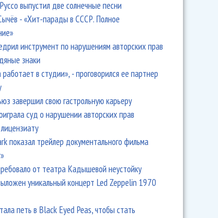
Руссо выпустил две солнечные песни
Сычёв - «Хит-парады в СССР. Полное
ние»
едрил инструмент по нарушениям авторских прав
одяные знаки
 работает в студии», - проговорился ее партнер
y
ьюз завершил свою гастрольную карьеру
оиграла суд о нарушении авторских прав
 лицензиату
Park показал трейлер документального фильма
r»
ребовало от театра Кадышевой неустойку
выложен уникальный концерт Led Zeppelin 1970
тала петь в Black Eyed Peas, чтобы стать