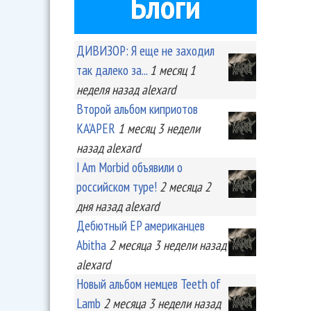
Блоги
ДИВИЗОР: Я еще не заходил
так далеко за...
1 месяц 1
неделя
назад
alexard
Второй альбом киприотов
KA'APER
1 месяц 3 недели
назад
alexard
I Am Morbid объявили о
российском туре!
2 месяца 2
дня
назад
alexard
Дебютный EP американцев
Abitha
2 месяца 3 недели
назад
alexard
Новый альбом немцев Teeth of
Lamb
2 месяца 3 недели
назад