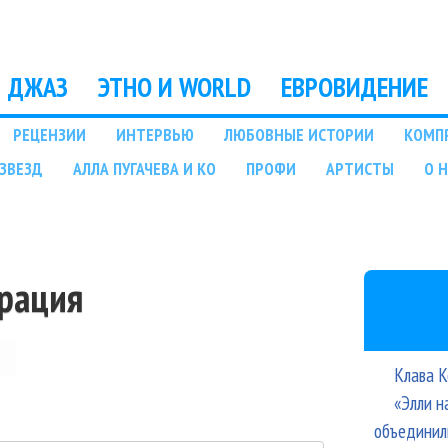
Перейти к основному
содержанию
ДЖАЗ
ЭТНО И WORLD
ЕВРОВИДЕНИЕ
РЕЦЕНЗИИ
ИНТЕРВЬЮ
ЛЮБОВНЫЕ ИСТОРИИ
КОМП
ЗВЕЗД
АЛЛА ПУГАЧЕВА И КО
ПРОФИ
АРТИСТЫ
О 
трация
Клава К
«Элли н
объединил