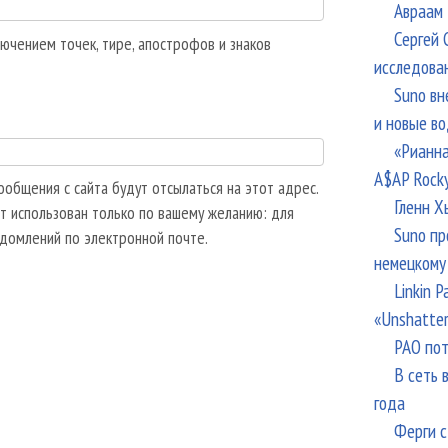
Авраам 
Сергей 
ючением точек, тире, апострофов и знаков
исследова
Suno вн
и новые в
«Рианна
A$AP Rock
общения с сайта будут отсылаться на этот адрес.
Гленн Х
т использован только по вашему желанию: для
Suno пр
едомлений по электронной почте.
немецкому
Linkin 
«Unshatte
РАО пот
В сеть 
года
Ферги с