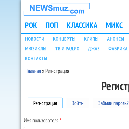
НОВОСТИ
МУЗЫКИ И
РОК
ПОП
КЛАССИКА
МИКС
Main menu
ШОУ БИЗНЕСА
НОВОСТИ
КОНЦЕРТЫ
КЛИПЫ
АНОНСЫ
Подразделы
МЮЗИКЛЫ
ТВ И РАДИО
ДЖАЗ
ФАБРИКА 
NEWSMUZ.COM
КОНТАКТЫ
Главная
»
Регистрация
Вы здесь
Регис
Регистрация
(активная вкладка)
Войти
Забыли пароль?
Имя пользователя
*