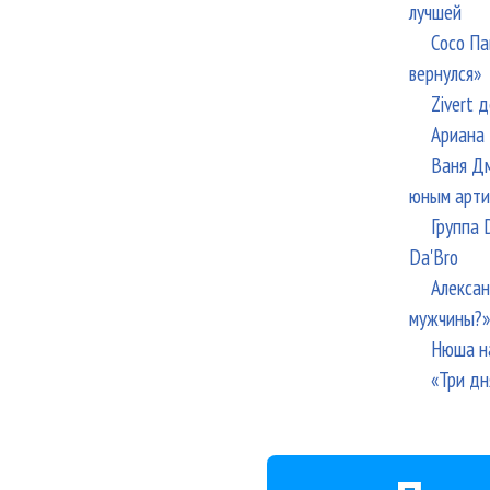
лучшей
Сосо Па
вернулся»
Zivert 
Ариана 
Ваня Дм
юным арти
Группа 
Da'Bro
Алексан
мужчины?»
Нюша н
«Три дн