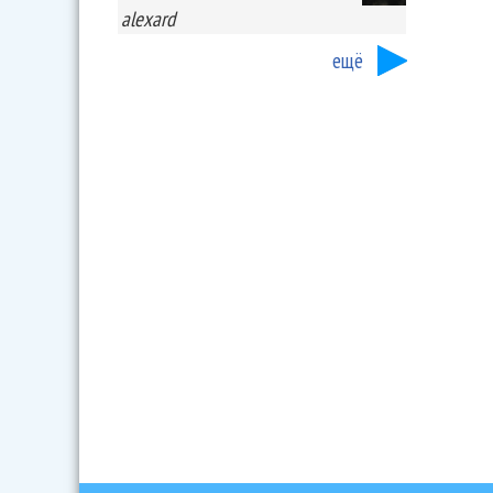
alexard
ещё