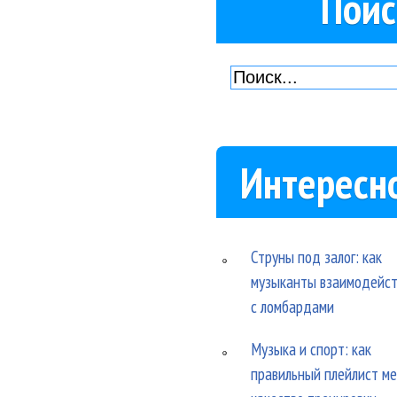
Поис
Интересн
Струны под залог: как
музыканты взаимодейс
с ломбардами
Музыка и спорт: как
правильный плейлист м