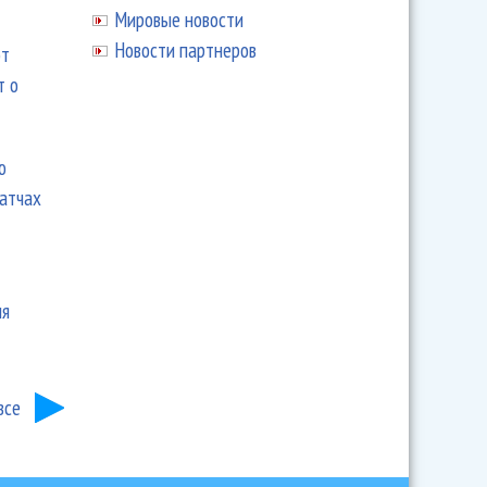
Мировые новости
Новости партнеров
ют
т о
ю
матчах
ия
все