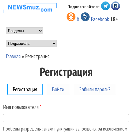
Перейти к основному
Подписывайтесь:
НОВОСТИ
содержанию
X
Facebook
18+
МУЗЫКИ И
Main menu
ШОУ БИЗНЕСА
Подразделы
NEWSMUZ.COM
Главная
»
Регистрация
Вы здесь
Регистрация
Регистрация
(активная вкладка)
Войти
Забыли пароль?
Имя пользователя
*
Пробелы разрешены; знаки пунктуации запрещены, за исключением