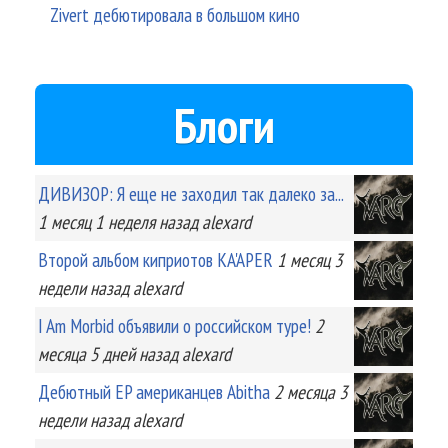
Zivert дебютировала в большом кино
Блоги
ДИВИЗОР: Я еще не заходил так далеко за...
1 месяц 1 неделя
назад
alexard
Второй альбом киприотов KA'APER
1 месяц 3
недели
назад
alexard
I Am Morbid объявили о российском туре!
2
месяца 5 дней
назад
alexard
Дебютный EP американцев Abitha
2 месяца 3
недели
назад
alexard