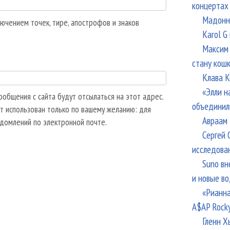
концертах
Мадонна
ючением точек, тире, апострофов и знаков
Karol G
Максим 
стану кош
Клава К
«Элли н
общения с сайта будут отсылаться на этот адрес.
объединил
т использован только по вашему желанию: для
Авраам 
едомлений по электронной почте.
Сергей 
исследова
Suno вн
и новые в
«Рианна
A$AP Rock
Гленн Х