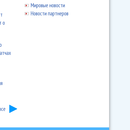
Мировые новости
Новости партнеров
ют
т о
ю
матчах
ия
все