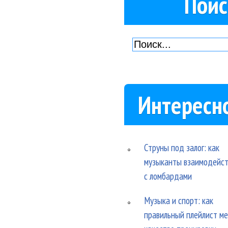
Поис
Интересн
Струны под залог: как
музыканты взаимодейс
с ломбардами
Музыка и спорт: как
правильный плейлист м