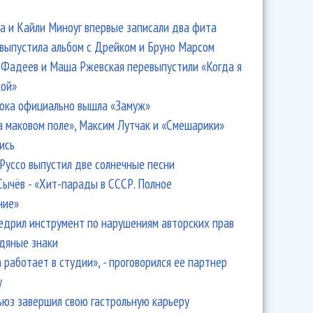
 и Кайли Миноуг впервые записали два фита
 выпустила альбом с Дрейком и Бруно Марсом
Фадеев и Маша Ржевская перевыпустили «Когда я
кой»
ока официально вышла «Замуж»
а маковом поле», Максим Лутчак и «Смешарики»
ись
Руссо выпустил две солнечные песни
Сычёв - «Хит-парады в СССР. Полное
ние»
едрил инструмент по нарушениям авторских прав
одяные знаки
 работает в студии», - проговорился ее партнер
y
ьюз завершил свою гастрольную карьеру