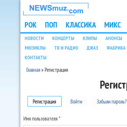
НОВОСТИ
МУЗЫКИ И
РОК
ПОП
КЛАССИКА
МИКС
Main menu
ШОУ БИЗНЕСА
НОВОСТИ
КОНЦЕРТЫ
КЛИПЫ
АНОНСЫ
Подразделы
МЮЗИКЛЫ
ТВ И РАДИО
ДЖАЗ
ФАБРИКА 
NEWSMUZ.COM
КОНТАКТЫ
Главная
»
Регистрация
Вы здесь
Регис
Регистрация
(активная вкладка)
Войти
Забыли пароль?
Имя пользователя
*