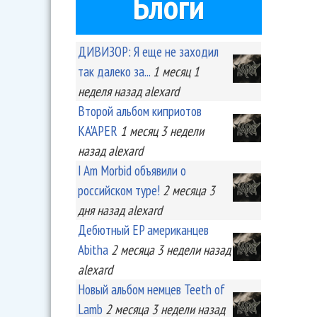
Блоги
ДИВИЗОР: Я еще не заходил
так далеко за...
1 месяц 1
неделя
назад
alexard
Второй альбом киприотов
KA'APER
1 месяц 3 недели
назад
alexard
I Am Morbid объявили о
российском туре!
2 месяца 3
дня
назад
alexard
Дебютный EP американцев
Abitha
2 месяца 3 недели
назад
alexard
Новый альбом немцев Teeth of
Lamb
2 месяца 3 недели
назад