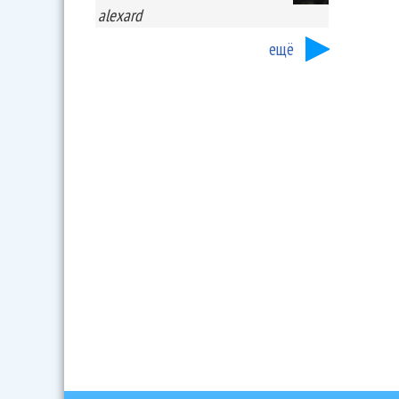
alexard
ещё