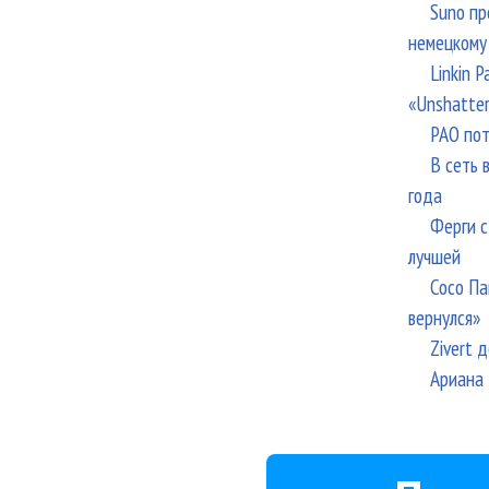
Suno пр
немецкому
Linkin 
«Unshatte
РАО пот
В сеть 
года
Ферги с
лучшей
Сосо Па
вернулся»
Zivert 
Ариана 