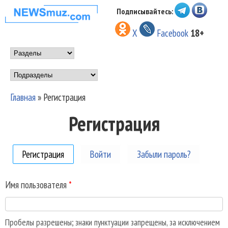
Перейти к основному
Подписывайтесь:
НОВОСТИ
содержанию
X
Facebook
18+
МУЗЫКИ И
Main menu
ШОУ БИЗНЕСА
Подразделы
NEWSMUZ.COM
Главная
»
Регистрация
Вы здесь
Регистрация
Регистрация
(активная вкладка)
Войти
Забыли пароль?
Имя пользователя
*
Пробелы разрешены; знаки пунктуации запрещены, за исключением