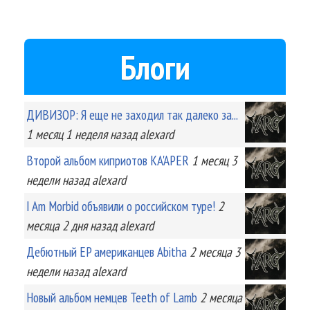
Блоги
ДИВИЗОР: Я еще не заходил так далеко за...
1 месяц 1 неделя
назад
alexard
Второй альбом киприотов KA'APER
1 месяц 3
недели
назад
alexard
I Am Morbid объявили о российском туре!
2
месяца 2 дня
назад
alexard
Дебютный EP американцев Abitha
2 месяца 3
недели
назад
alexard
Новый альбом немцев Teeth of Lamb
2 месяца