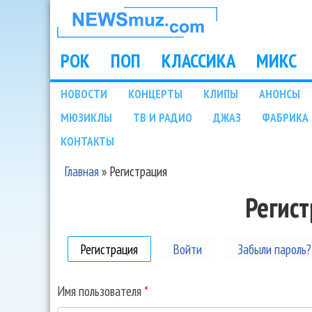
НОВОСТИ
МУЗЫКИ И
РОК
ПОП
КЛАССИКА
МИКС
Main menu
ШОУ БИЗНЕСА
НОВОСТИ
КОНЦЕРТЫ
КЛИПЫ
АНОНСЫ
Подразделы
МЮЗИКЛЫ
ТВ И РАДИО
ДЖАЗ
ФАБРИКА 
NEWSMUZ.COM
КОНТАКТЫ
Главная
»
Регистрация
Вы здесь
Регис
Регистрация
(активная вкладка)
Войти
Забыли пароль?
Имя пользователя
*