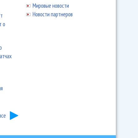
Мировые новости
Новости партнеров
ют
т о
ю
матчах
ия
все