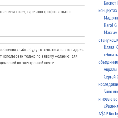
Басист 
концертах
ючением точек, тире, апострофов и знаков
Мадонна
Karol G
Максим 
стану кош
Клава К
общения с сайта будут отсылаться на этот адрес.
«Элли н
т использован только по вашему желанию: для
объединил
едомлений по электронной почте.
Авраам 
Сергей 
исследова
Suno вн
и новые в
«Рианна
A$AP Rock