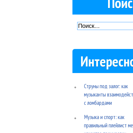
Поис
Интересн
Струны под залог: как
музыканты взаимодейс
с ломбардами
Музыка и спорт: как
правильный плейлист м