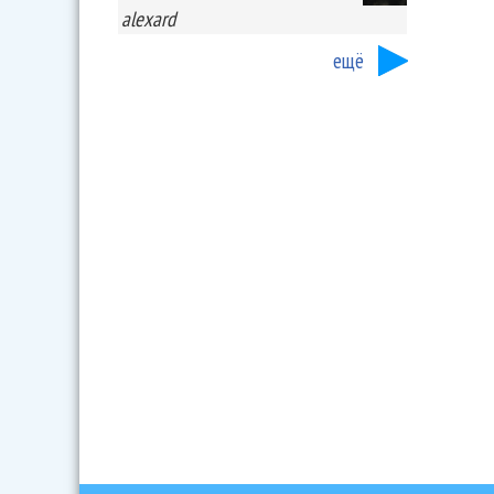
alexard
ещё