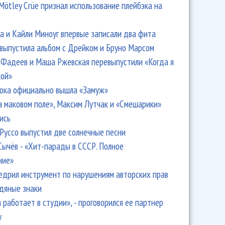
Mötley Crüe признал использование плейбэка на
 и Кайли Миноуг впервые записали два фита
 выпустила альбом с Дрейком и Бруно Марсом
Фадеев и Маша Ржевская перевыпустили «Когда я
кой»
ока официально вышла «Замуж»
а маковом поле», Максим Лутчак и «Смешарики»
ись
Руссо выпустил две солнечные песни
Сычёв - «Хит-парады в СССР. Полное
ние»
едрил инструмент по нарушениям авторских прав
одяные знаки
 работает в студии», - проговорился ее партнер
y