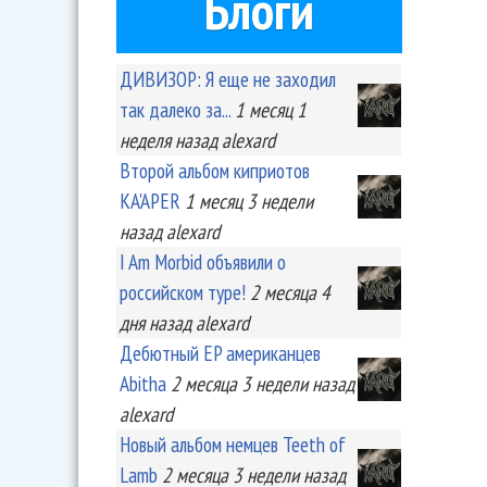
Блоги
ДИВИЗОР: Я еще не заходил
так далеко за...
1 месяц 1
неделя
назад
alexard
Второй альбом киприотов
KA'APER
1 месяц 3 недели
назад
alexard
I Am Morbid объявили о
российском туре!
2 месяца 4
дня
назад
alexard
Дебютный EP американцев
Abitha
2 месяца 3 недели
назад
alexard
Новый альбом немцев Teeth of
Lamb
2 месяца 3 недели
назад