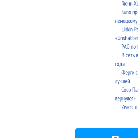
Гленн Х
Suno пр
немецкому
Linkin 
«Unshatte
РАО пот
В сеть 
года
Ферги с
лучшей
Сосо Па
вернулся»
Zivert 