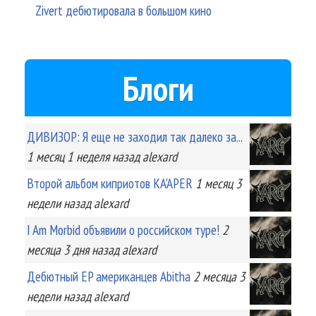
Zivert дебютировала в большом кино
Блоги
ДИВИЗОР: Я еще не заходил так далеко за...
1 месяц 1 неделя
назад
alexard
Второй альбом киприотов KA'APER
1 месяц 3
недели
назад
alexard
I Am Morbid объявили о российском туре!
2
месяца 3 дня
назад
alexard
Дебютный EP американцев Abitha
2 месяца 3
недели
назад
alexard