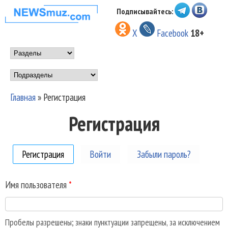
Перейти к основному
Подписывайтесь:
НОВОСТИ
содержанию
X
Facebook
18+
МУЗЫКИ И
Main menu
ШОУ БИЗНЕСА
Подразделы
NEWSMUZ.COM
Главная
»
Регистрация
Вы здесь
Регистрация
Регистрация
(активная вкладка)
Войти
Забыли пароль?
Имя пользователя
*
Пробелы разрешены; знаки пунктуации запрещены, за исключением