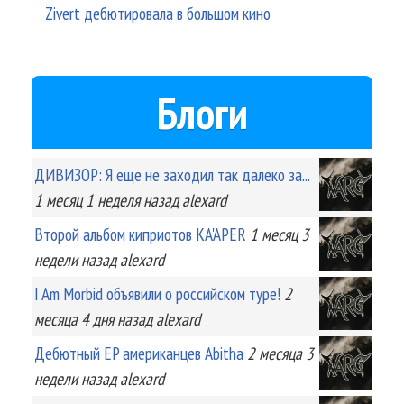
Zivert дебютировала в большом кино
Блоги
ДИВИЗОР: Я еще не заходил так далеко за...
1 месяц 1 неделя
назад
alexard
Второй альбом киприотов KA'APER
1 месяц 3
недели
назад
alexard
I Am Morbid объявили о российском туре!
2
месяца 4 дня
назад
alexard
Дебютный EP американцев Abitha
2 месяца 3
недели
назад
alexard