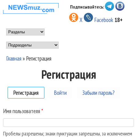
Перейти к основному
Подписывайтесь:
НОВОСТИ
содержанию
X
Facebook
18+
МУЗЫКИ И
Main menu
ШОУ БИЗНЕСА
Подразделы
NEWSMUZ.COM
Главная
»
Регистрация
Вы здесь
Регистрация
Регистрация
(активная вкладка)
Войти
Забыли пароль?
Имя пользователя
*
Пробелы разрешены; знаки пунктуации запрещены, за исключением