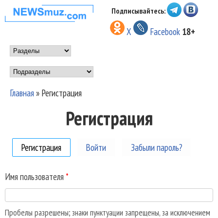
Перейти к основному
Подписывайтесь:
НОВОСТИ
содержанию
X
Facebook
18+
МУЗЫКИ И
Main menu
ШОУ БИЗНЕСА
Подразделы
NEWSMUZ.COM
Главная
»
Регистрация
Вы здесь
Регистрация
Регистрация
(активная вкладка)
Войти
Забыли пароль?
Имя пользователя
*
Пробелы разрешены; знаки пунктуации запрещены, за исключением