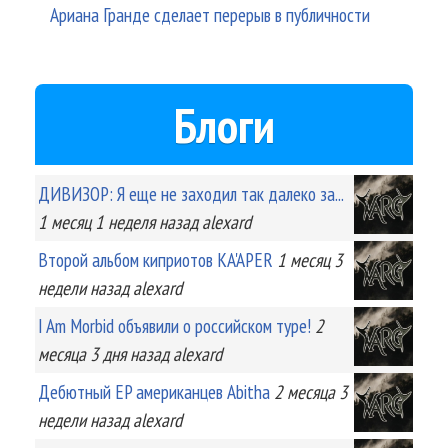
Ариана Гранде сделает перерыв в публичности
Блоги
ДИВИЗОР: Я еще не заходил так далеко за...
1 месяц 1 неделя
назад
alexard
Второй альбом киприотов KA'APER
1 месяц 3
недели
назад
alexard
I Am Morbid объявили о российском туре!
2
месяца 3 дня
назад
alexard
Дебютный EP американцев Abitha
2 месяца 3
недели
назад
alexard