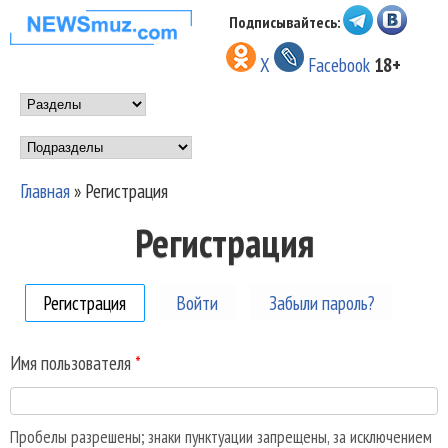
Перейти к основному
Подписывайтесь:
НОВОСТИ
содержанию
X
Facebook
18+
МУЗЫКИ И
Main menu
ШОУ БИЗНЕСА
Подразделы
NEWSMUZ.COM
Главная
»
Регистрация
Вы здесь
Регистрация
Регистрация
(активная вкладка)
Войти
Забыли пароль?
Имя пользователя
*
Пробелы разрешены; знаки пунктуации запрещены, за исключением