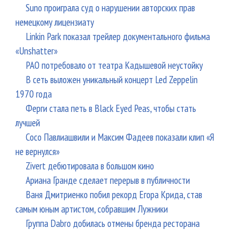
Suno проиграла суд о нарушении авторских прав
немецкому лицензиату
Linkin Park показал трейлер документального фильма
«Unshatter»
РАО потребовало от театра Кадышевой неустойку
В сеть выложен уникальный концерт Led Zeppelin
1970 года
Ферги стала петь в Black Eyed Peas, чтобы стать
лучшей
Сосо Павлиашвили и Максим Фадеев показали клип «Я
не вернулся»
Zivert дебютировала в большом кино
Ариана Гранде сделает перерыв в публичности
Ваня Дмитриенко побил рекорд Егора Крида, став
самым юным артистом, собравшим Лужники
Группа Dabro добилась отмены бренда ресторана