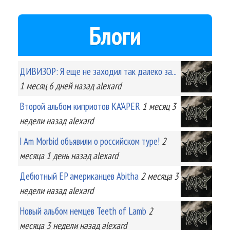
Блоги
ДИВИЗОР: Я еще не заходил так далеко за...
1 месяц 6 дней
назад
alexard
Второй альбом киприотов KA'APER
1 месяц 3
недели
назад
alexard
I Am Morbid объявили о российском туре!
2
месяца 1 день
назад
alexard
Дебютный EP американцев Abitha
2 месяца 3
недели
назад
alexard
Новый альбом немцев Teeth of Lamb
2
месяца 3 недели
назад
alexard