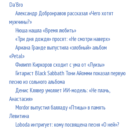
Da'Bro
Александр Добронравов рассказал «Чего хотят
мужчины?»
Нюша нашла «Время любить»
«Три дня дождя» просят: «Не смотри наверх»
Ариана Гранде выпустила «злобный» альбом
«Petal»
Филипп Киркоров сходит с ума от «Луизы»
Гитарист Black Sabbath Тони Айомми показал первую
песню из сольного альбома
Денис Клявер умоляет ИИ-модель: «Не плачь,
Анастасия»
Mordor выпустил балладу «Птицы» в память
Левитина
Loboda интригует: кому посвящена песня «О ней»?