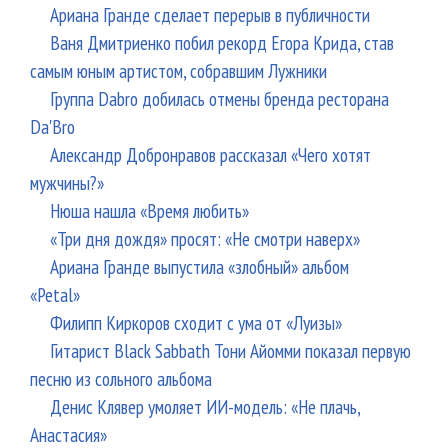
Ариана Гранде сделает перерыв в публичности
Ваня Дмитриенко побил рекорд Егора Крида, став
самым юным артистом, собравшим Лужники
Группа Dabro добилась отмены бренда ресторана
Da'Bro
Александр Добронравов рассказал «Чего хотят
мужчины?»
Нюша нашла «Время любить»
«Три дня дождя» просят: «Не смотри наверх»
Ариана Гранде выпустила «злобный» альбом
«Petal»
Филипп Киркоров сходит с ума от «Луизы»
Гитарист Black Sabbath Тони Айомми показал первую
песню из сольного альбома
Денис Клявер умоляет ИИ-модель: «Не плачь,
Анастасия»