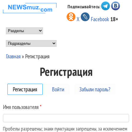
Перейти к основному
Подписывайтесь:
НОВОСТИ
содержанию
X
Facebook
18+
МУЗЫКИ И
Main menu
ШОУ БИЗНЕСА
Подразделы
NEWSMUZ.COM
Главная
»
Регистрация
Вы здесь
Регистрация
Регистрация
(активная вкладка)
Войти
Забыли пароль?
Имя пользователя
*
Пробелы разрешены; знаки пунктуации запрещены, за исключением