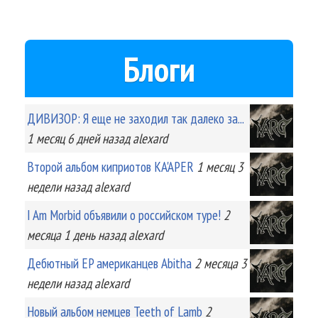
Блоги
ДИВИЗОР: Я еще не заходил так далеко за...
1 месяц 6 дней
назад
alexard
Второй альбом киприотов KA'APER
1 месяц 3
недели
назад
alexard
I Am Morbid объявили о российском туре!
2
месяца 1 день
назад
alexard
Дебютный EP американцев Abitha
2 месяца 3
недели
назад
alexard
Новый альбом немцев Teeth of Lamb
2