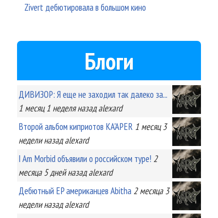
Zivert дебютировала в большом кино
Блоги
ДИВИЗОР: Я еще не заходил так далеко за...
1 месяц 1 неделя
назад
alexard
Второй альбом киприотов KA'APER
1 месяц 3
недели
назад
alexard
I Am Morbid объявили о российском туре!
2
месяца 5 дней
назад
alexard
Дебютный EP американцев Abitha
2 месяца 3
недели
назад
alexard