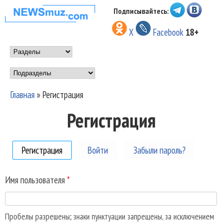
Перейти к основному
Подписывайтесь:
НОВОСТИ
содержанию
X
Facebook
18+
МУЗЫКИ И
Main menu
ШОУ БИЗНЕСА
Подразделы
NEWSMUZ.COM
Главная
»
Регистрация
Вы здесь
Регистрация
Регистрация
(активная вкладка)
Войти
Забыли пароль?
Имя пользователя
*
Пробелы разрешены; знаки пунктуации запрещены, за исключением