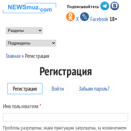
Перейти к основному
Подписывайтесь:
НОВОСТИ
содержанию
X
Facebook
18+
МУЗЫКИ И
Main menu
ШОУ БИЗНЕСА
Подразделы
NEWSMUZ.COM
Главная
»
Регистрация
Вы здесь
Регистрация
Регистрация
(активная вкладка)
Войти
Забыли пароль?
Имя пользователя
*
Пробелы разрешены; знаки пунктуации запрещены, за исключением