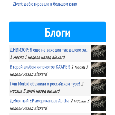
Zivert дебютировала в большом кино
Блоги
ДИВИЗОР: Я еще не заходил так далеко за...
1 месяц 1 неделя
назад
alexard
Второй альбом киприотов KA'APER
1 месяц 3
недели
назад
alexard
I Am Morbid объявили о российском туре!
2
месяца 5 дней
назад
alexard
Дебютный EP американцев Abitha
2 месяца 3
недели
назад
alexard