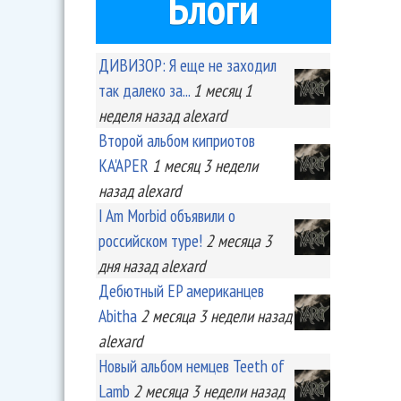
Блоги
ДИВИЗОР: Я еще не заходил
так далеко за...
1 месяц 1
неделя
назад
alexard
Второй альбом киприотов
KA'APER
1 месяц 3 недели
назад
alexard
I Am Morbid объявили о
российском туре!
2 месяца 3
дня
назад
alexard
Дебютный EP американцев
Abitha
2 месяца 3 недели
назад
alexard
Новый альбом немцев Teeth of
Lamb
2 месяца 3 недели
назад