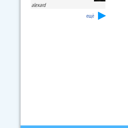
alexard
ещё