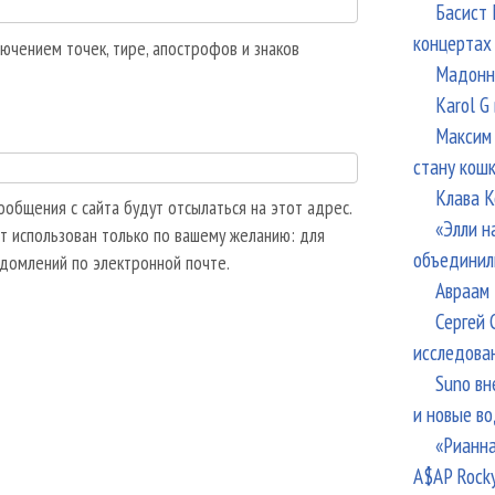
Басист 
концертах
ючением точек, тире, апострофов и знаков
Мадонна
Karol G
Максим 
стану кош
Клава К
общения с сайта будут отсылаться на этот адрес.
«Элли н
т использован только по вашему желанию: для
объединил
едомлений по электронной почте.
Авраам 
Сергей 
исследова
Suno вн
и новые в
«Рианна
A$AP Rock