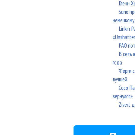
Гленн Х
Suno пр
немецкому
Linkin 
«Unshatte
РАО пот
В сеть 
года
Ферги с
лучшей
Сосо Па
вернулся»
Zivert 