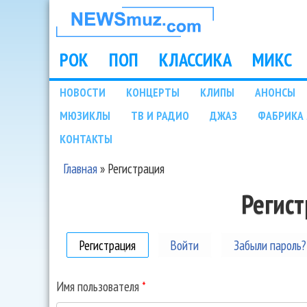
НОВОСТИ
МУЗЫКИ И
РОК
ПОП
КЛАССИКА
МИКС
Main menu
ШОУ БИЗНЕСА
НОВОСТИ
КОНЦЕРТЫ
КЛИПЫ
АНОНСЫ
Подразделы
МЮЗИКЛЫ
ТВ И РАДИО
ДЖАЗ
ФАБРИКА 
NEWSMUZ.COM
КОНТАКТЫ
Главная
»
Регистрация
Вы здесь
Регис
Регистрация
(активная вкладка)
Войти
Забыли пароль?
Имя пользователя
*