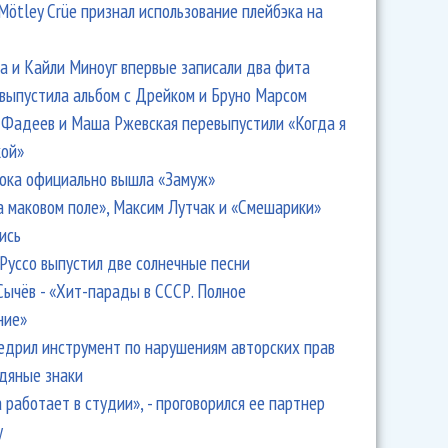
Mötley Crüe признал использование плейбэка на
 и Кайли Миноуг впервые записали два фита
 выпустила альбом с Дрейком и Бруно Марсом
Фадеев и Маша Ржевская перевыпустили «Когда я
кой»
ока официально вышла «Замуж»
а маковом поле», Максим Лутчак и «Смешарики»
ись
Руссо выпустил две солнечные песни
Сычёв - «Хит-парады в СССР. Полное
ние»
едрил инструмент по нарушениям авторских прав
одяные знаки
 работает в студии», - проговорился ее партнер
y