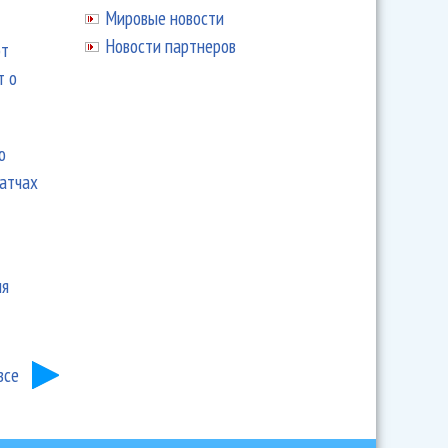
Мировые новости
Новости партнеров
ют
т о
ю
матчах
ия
все