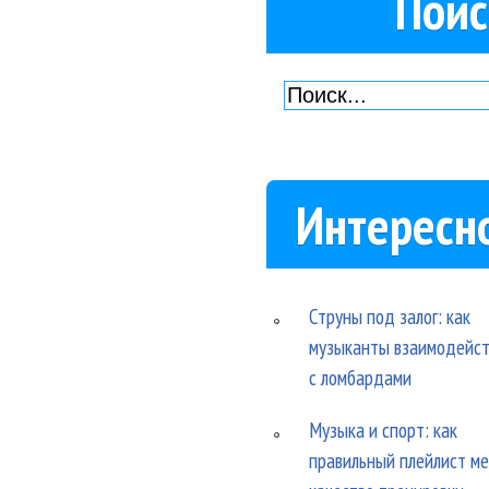
Поис
Интересн
Струны под залог: как
музыканты взаимодейс
с ломбардами
Музыка и спорт: как
правильный плейлист м