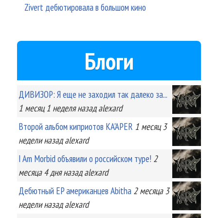
Zivert дебютировала в большом кино
Блоги
ДИВИЗОР: Я еще не заходил так далеко за...
1 месяц 1 неделя
назад
alexard
Второй альбом киприотов KA'APER
1 месяц 3
недели
назад
alexard
I Am Morbid объявили о российском туре!
2
месяца 4 дня
назад
alexard
Дебютный EP американцев Abitha
2 месяца 3
недели
назад
alexard