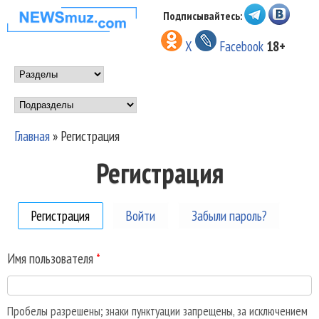
Перейти к основному
Подписывайтесь:
НОВОСТИ
содержанию
X
Facebook
18+
МУЗЫКИ И
Main menu
ШОУ БИЗНЕСА
Подразделы
NEWSMUZ.COM
Главная
»
Регистрация
Вы здесь
Регистрация
Регистрация
(активная вкладка)
Войти
Забыли пароль?
Имя пользователя
*
Пробелы разрешены; знаки пунктуации запрещены, за исключением