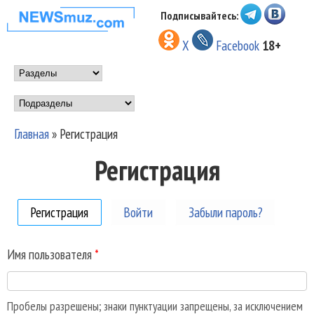
Перейти к основному
Подписывайтесь:
НОВОСТИ
содержанию
X
Facebook
18+
МУЗЫКИ И
Main menu
ШОУ БИЗНЕСА
Подразделы
NEWSMUZ.COM
Главная
»
Регистрация
Вы здесь
Регистрация
Регистрация
(активная вкладка)
Войти
Забыли пароль?
Имя пользователя
*
Пробелы разрешены; знаки пунктуации запрещены, за исключением