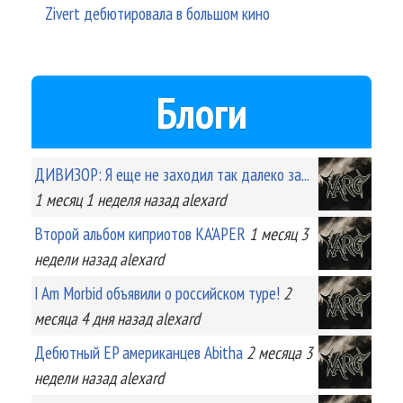
Zivert дебютировала в большом кино
Блоги
ДИВИЗОР: Я еще не заходил так далеко за...
1 месяц 1 неделя
назад
alexard
Второй альбом киприотов KA'APER
1 месяц 3
недели
назад
alexard
I Am Morbid объявили о российском туре!
2
месяца 4 дня
назад
alexard
Дебютный EP американцев Abitha
2 месяца 3
недели
назад
alexard