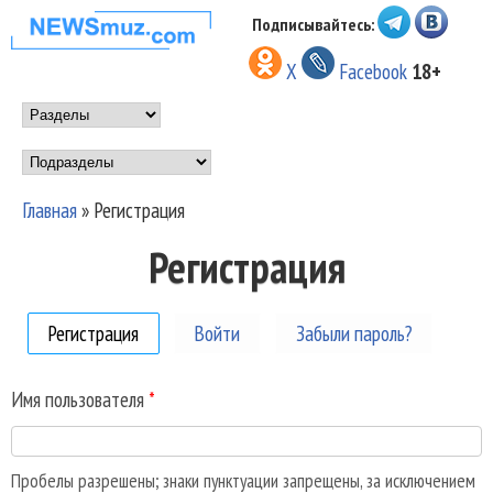
Перейти к основному
Подписывайтесь:
НОВОСТИ
содержанию
X
Facebook
18+
МУЗЫКИ И
Main menu
ШОУ БИЗНЕСА
Подразделы
NEWSMUZ.COM
Главная
»
Регистрация
Вы здесь
Регистрация
Регистрация
(активная вкладка)
Войти
Забыли пароль?
Имя пользователя
*
Пробелы разрешены; знаки пунктуации запрещены, за исключением