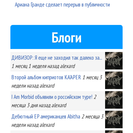
Ариана Гранде сделает перерыв в публичности
Блоги
ДИВИЗОР: Я еще не заходил так далеко за...
1 месяц 1 неделя
назад
alexard
Второй альбом киприотов KA'APER
1 месяц 3
недели
назад
alexard
I Am Morbid объявили о российском туре!
2
месяца 3 дня
назад
alexard
Дебютный EP американцев Abitha
2 месяца 3
недели
назад
alexard