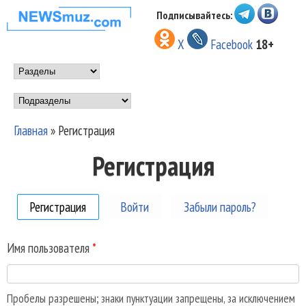
Перейти к основному
Подписывайтесь:
НОВОСТИ
содержанию
X
Facebook
18+
МУЗЫКИ И
Main menu
ШОУ БИЗНЕСА
Подразделы
NEWSMUZ.COM
Главная
»
Регистрация
Вы здесь
Регистрация
Регистрация
(активная вкладка)
Войти
Забыли пароль?
Имя пользователя
*
Пробелы разрешены; знаки пунктуации запрещены, за исключением