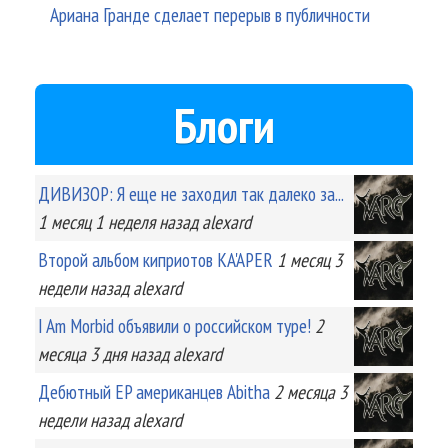
Ариана Гранде сделает перерыв в публичности
Блоги
ДИВИЗОР: Я еще не заходил так далеко за...
1 месяц 1 неделя
назад
alexard
Второй альбом киприотов KA'APER
1 месяц 3
недели
назад
alexard
I Am Morbid объявили о российском туре!
2
месяца 3 дня
назад
alexard
Дебютный EP американцев Abitha
2 месяца 3
недели
назад
alexard