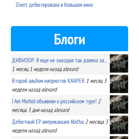
Zivert дебютировала в большом кино
Блоги
ДИВИЗОР: Я еще не заходил так далеко за...
1 месяц 1 неделя
назад
alexard
Второй альбом киприотов KA'APER
1 месяц 3
недели
назад
alexard
I Am Morbid объявили о российском туре!
2
месяца 3 дня
назад
alexard
Дебютный EP американцев Abitha
2 месяца 3
недели
назад
alexard