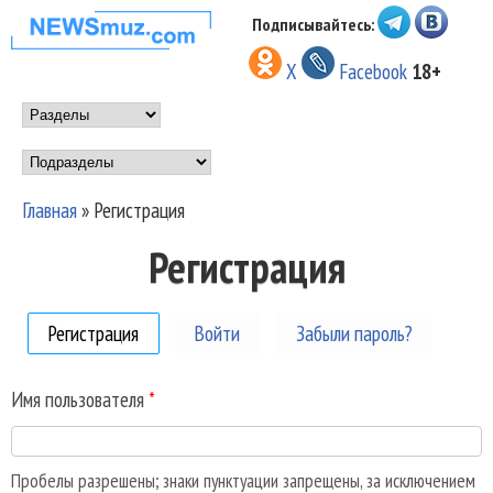
Перейти к основному
Подписывайтесь:
НОВОСТИ
содержанию
X
Facebook
18+
МУЗЫКИ И
Main menu
ШОУ БИЗНЕСА
Подразделы
NEWSMUZ.COM
Главная
»
Регистрация
Вы здесь
Регистрация
Регистрация
(активная вкладка)
Войти
Забыли пароль?
Имя пользователя
*
Пробелы разрешены; знаки пунктуации запрещены, за исключением