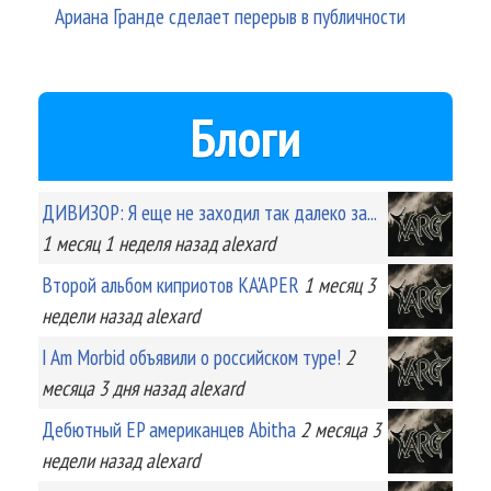
Ариана Гранде сделает перерыв в публичности
Блоги
ДИВИЗОР: Я еще не заходил так далеко за...
1 месяц 1 неделя
назад
alexard
Второй альбом киприотов KA'APER
1 месяц 3
недели
назад
alexard
I Am Morbid объявили о российском туре!
2
месяца 3 дня
назад
alexard
Дебютный EP американцев Abitha
2 месяца 3
недели
назад
alexard