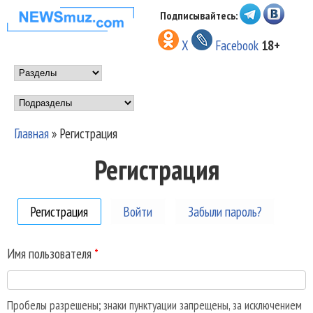
Перейти к основному
Подписывайтесь:
НОВОСТИ
содержанию
X
Facebook
18+
МУЗЫКИ И
Main menu
ШОУ БИЗНЕСА
Подразделы
NEWSMUZ.COM
Главная
»
Регистрация
Вы здесь
Регистрация
Регистрация
(активная вкладка)
Войти
Забыли пароль?
Имя пользователя
*
Пробелы разрешены; знаки пунктуации запрещены, за исключением