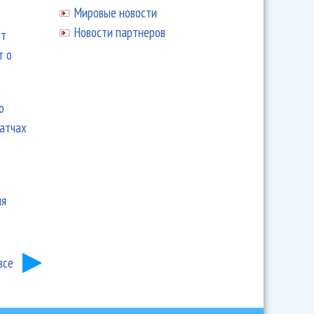
Мировые новости
Новости партнеров
ют
т о
ю
матчах
ия
все