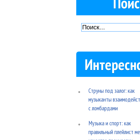
Поис
Интересн
Струны под залог: как
музыканты взаимодейс
с ломбардами
Музыка и спорт: как
правильный плейлист м