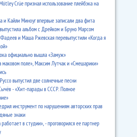
Mötley Crüe признал использование плейбэка на
 и Кайли Миноуг впервые записали два фита
 выпустила альбом с Дрейком и Бруно Марсом
Фадеев и Маша Ржевская перевыпустили «Когда я
кой»
ока официально вышла «Замуж»
а маковом поле», Максим Лутчак и «Смешарики»
ись
Руссо выпустил две солнечные песни
Сычёв - «Хит-парады в СССР. Полное
ние»
едрил инструмент по нарушениям авторских прав
одяные знаки
 работает в студии», - проговорился ее партнер
y