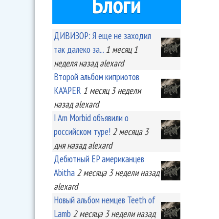
Блоги
ДИВИЗОР: Я еще не заходил
так далеко за...
1 месяц 1
неделя
назад
alexard
Второй альбом киприотов
KA'APER
1 месяц 3 недели
назад
alexard
I Am Morbid объявили о
российском туре!
2 месяца 3
дня
назад
alexard
Дебютный EP американцев
Abitha
2 месяца 3 недели
назад
alexard
Новый альбом немцев Teeth of
Lamb
2 месяца 3 недели
назад