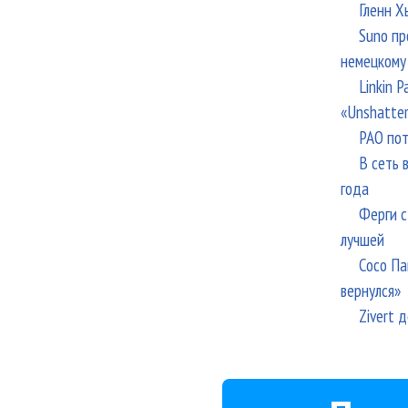
Гленн Х
Suno пр
немецкому
Linkin 
«Unshatte
РАО пот
В сеть 
года
Ферги с
лучшей
Сосо Па
вернулся»
Zivert 