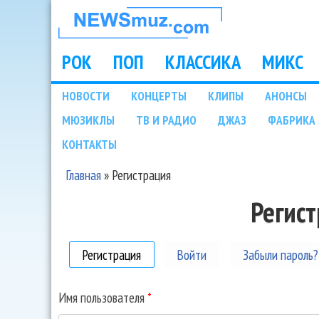
НОВОСТИ
МУЗЫКИ И
РОК
ПОП
КЛАССИКА
МИКС
Main menu
ШОУ БИЗНЕСА
НОВОСТИ
КОНЦЕРТЫ
КЛИПЫ
АНОНСЫ
Подразделы
МЮЗИКЛЫ
ТВ И РАДИО
ДЖАЗ
ФАБРИКА 
NEWSMUZ.COM
КОНТАКТЫ
Главная
»
Регистрация
Вы здесь
Регис
Регистрация
(активная вкладка)
Войти
Забыли пароль?
Имя пользователя
*