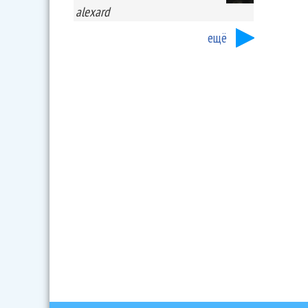
alexard
ещё