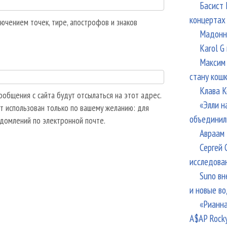
Басист 
концертах
ючением точек, тире, апострофов и знаков
Мадонна
Karol G
Максим 
стану кош
Клава К
общения с сайта будут отсылаться на этот адрес.
«Элли н
т использован только по вашему желанию: для
объединил
едомлений по электронной почте.
Авраам 
Сергей 
исследова
Suno вн
и новые в
«Рианна
A$AP Rock