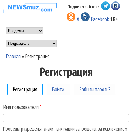
Перейти к основному
Подписывайтесь:
НОВОСТИ
содержанию
X
Facebook
18+
МУЗЫКИ И
Main menu
ШОУ БИЗНЕСА
Подразделы
NEWSMUZ.COM
Главная
»
Регистрация
Вы здесь
Регистрация
Регистрация
(активная вкладка)
Войти
Забыли пароль?
Имя пользователя
*
Пробелы разрешены; знаки пунктуации запрещены, за исключением