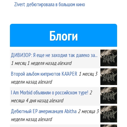
Zivert дебютировала в большом кино
Блоги
ДИВИЗОР: Я еще не заходил так далеко за...
1 месяц 1 неделя
назад
alexard
Второй альбом киприотов KA'APER
1 месяц 3
недели
назад
alexard
I Am Morbid объявили о российском туре!
2
месяца 4 дня
назад
alexard
Дебютный EP американцев Abitha
2 месяца 3
недели
назад
alexard