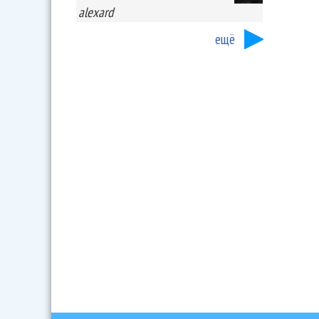
alexard
ещё