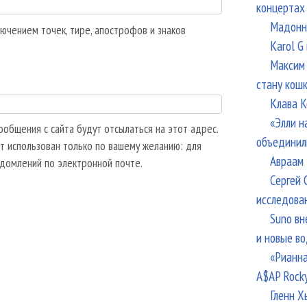
концертах
Мадонна
ючением точек, тире, апострофов и знаков
Karol G
Максим 
стану кош
Клава К
«Элли н
общения с сайта будут отсылаться на этот адрес.
объединил
т использован только по вашему желанию: для
Авраам 
едомлений по электронной почте.
Сергей 
исследова
Suno вн
и новые в
«Рианна
A$AP Rock
Гленн Х