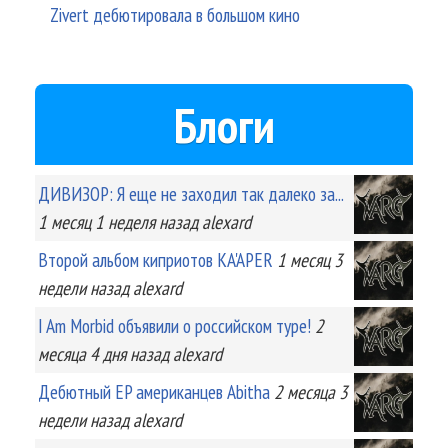
Zivert дебютировала в большом кино
Блоги
ДИВИЗОР: Я еще не заходил так далеко за...
1 месяц 1 неделя
назад
alexard
Второй альбом киприотов KA'APER
1 месяц 3
недели
назад
alexard
I Am Morbid объявили о российском туре!
2
месяца 4 дня
назад
alexard
Дебютный EP американцев Abitha
2 месяца 3
недели
назад
alexard