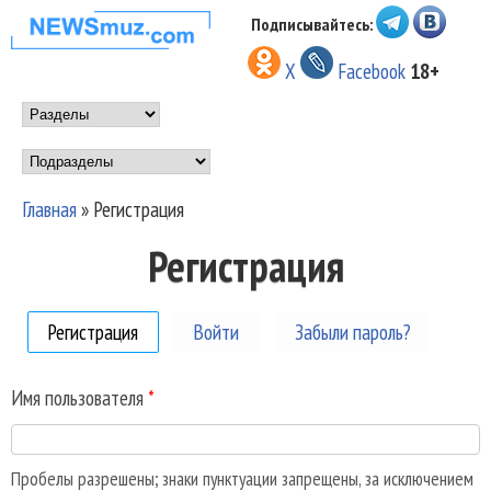
Перейти к основному
Подписывайтесь:
НОВОСТИ
содержанию
X
Facebook
18+
МУЗЫКИ И
Main menu
ШОУ БИЗНЕСА
Подразделы
NEWSMUZ.COM
Главная
»
Регистрация
Вы здесь
Регистрация
Регистрация
(активная вкладка)
Войти
Забыли пароль?
Имя пользователя
*
Пробелы разрешены; знаки пунктуации запрещены, за исключением