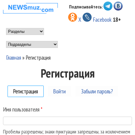
Перейти к основному
Подписывайтесь:
НОВОСТИ
содержанию
X
Facebook
18+
МУЗЫКИ И
Main menu
ШОУ БИЗНЕСА
Подразделы
NEWSMUZ.COM
Главная
»
Регистрация
Вы здесь
Регистрация
Регистрация
(активная вкладка)
Войти
Забыли пароль?
Имя пользователя
*
Пробелы разрешены; знаки пунктуации запрещены, за исключением