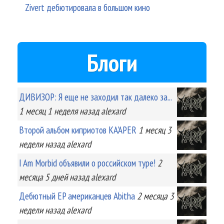
Zivert дебютировала в большом кино
Блоги
ДИВИЗОР: Я еще не заходил так далеко за...
1 месяц 1 неделя
назад
alexard
Второй альбом киприотов KA'APER
1 месяц 3
недели
назад
alexard
I Am Morbid объявили о российском туре!
2
месяца 5 дней
назад
alexard
Дебютный EP американцев Abitha
2 месяца 3
недели
назад
alexard